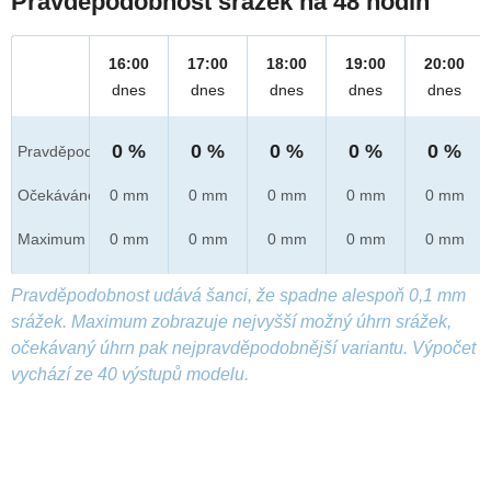
Pravděpodobnost srážek na 48 hodin
16:00
17:00
18:00
19:00
20:00
dnes
dnes
dnes
dnes
dnes
0 %
0 %
0 %
0 %
0 %
Pravděpod.
Očekáváno
0 mm
0 mm
0 mm
0 mm
0 mm
Maximum
0 mm
0 mm
0 mm
0 mm
0 mm
Pravděpodobnost udává šanci, že spadne alespoň 0,1 mm
srážek. Maximum zobrazuje nejvyšší možný úhrn srážek,
očekávaný úhrn pak nejpravděpodobnější variantu. Výpočet
vychází ze 40 výstupů modelu.