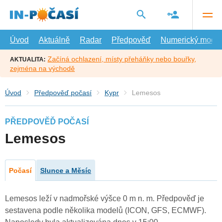
Přejít
na
hlavní
obsah
Úvod
Aktuálně
Radar
Předpověď
Numerický model
Začíná ochlazení, místy přeháňky nebo bouřky,
AKTUALITA:
zejména na východě
Úvod
Předpověď počasí
Kypr
Lemesos
PŘEDPOVĚĎ POČASÍ
Lemesos
Počasí
Slunce a Měsíc
Lemesos leží v nadmořské výšce 0 m n. m. Předpověď je
sestavena podle několika modelů (ICON, GFS, ECMWF).