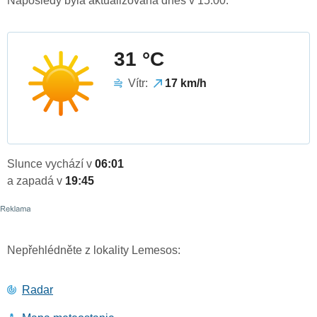
Naposledy byla aktualizována dnes v 15:00.
31 °C
Vítr:
17 km/h
Slunce vychází v
06:01
a zapadá v
19:45
Nepřehlédněte z lokality Lemesos:
Radar