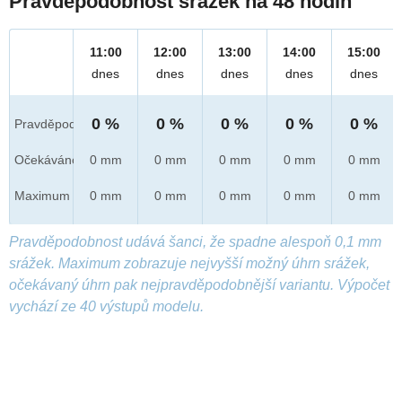
Pravděpodobnost srážek na 48 hodin
11:00
12:00
13:00
14:00
15:00
dnes
dnes
dnes
dnes
dnes
0 %
0 %
0 %
0 %
0 %
Pravděpod.
Očekáváno
0 mm
0 mm
0 mm
0 mm
0 mm
Maximum
0 mm
0 mm
0 mm
0 mm
0 mm
Pravděpodobnost udává šanci, že spadne alespoň 0,1 mm
srážek. Maximum zobrazuje nejvyšší možný úhrn srážek,
očekávaný úhrn pak nejpravděpodobnější variantu. Výpočet
vychází ze 40 výstupů modelu.