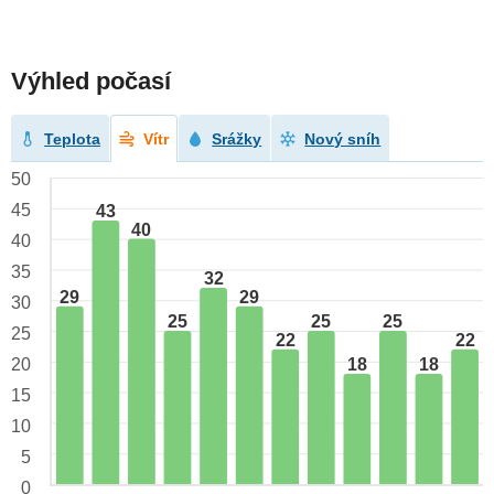
Výhled počasí
Teplota
Vítr
Srážky
Nový sníh
50
45
43
40
40
35
32
29
29
30
25
25
25
25
22
22
18
18
20
15
10
5
0