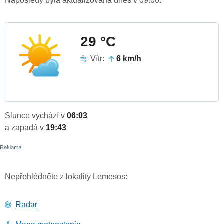
Naposledy byla aktualizována dnes v 09:00.
29 °C
Vítr:
6 km/h
Slunce vychází v
06:03
a zapadá v
19:43
Nepřehlédněte z lokality Lemesos:
Radar