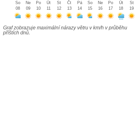
So
Ne
Po
Út
St
Čt
Pá
So
Ne
Po
Út
St
08
09
10
11
12
13
14
15
16
17
18
19
Graf zobrazuje maximální nárazy větru v km/h v průběhu
příštích dnů.