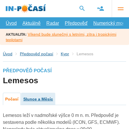
Přejít
na
hlavní
obsah
Úvod
Aktuálně
Radar
Předpověď
Numerický model
Víkend bude slunečný s letními, zítra i tropickými
AKTUALITA:
teplotami
Úvod
Předpověď počasí
Kypr
Lemesos
PŘEDPOVĚĎ POČASÍ
Lemesos
Počasí
Slunce a Měsíc
Lemesos leží v nadmořské výšce 0 m n. m. Předpověď je
sestavena podle několika modelů (ICON, GFS, ECMWF).