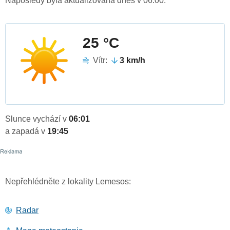
Naposledy byla aktualizována dnes v 06:00.
25 °C
Vítr:
3 km/h
Slunce vychází v
06:01
a zapadá v
19:45
Nepřehlédněte z lokality Lemesos:
Radar