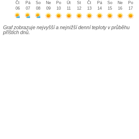
Čt
Pá
So
Ne
Po
Út
St
Čt
Pá
So
Ne
Po
06
07
08
09
10
11
12
13
14
15
16
17
Graf zobrazuje nejvyšší a nejnižší denní teploty v průběhu
příštích dnů.