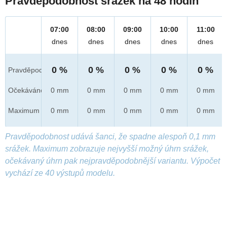
Pravděpodobnost srážek na 48 hodin
07:00
08:00
09:00
10:00
11:00
dnes
dnes
dnes
dnes
dnes
0 %
0 %
0 %
0 %
0 %
Pravděpod.
Očekáváno
0 mm
0 mm
0 mm
0 mm
0 mm
Maximum
0 mm
0 mm
0 mm
0 mm
0 mm
Pravděpodobnost udává šanci, že spadne alespoň 0,1 mm
srážek. Maximum zobrazuje nejvyšší možný úhrn srážek,
očekávaný úhrn pak nejpravděpodobnější variantu. Výpočet
vychází ze 40 výstupů modelu.