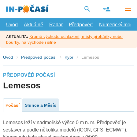
Přejít
na
hlavní
obsah
Úvod
Aktuálně
Radar
Předpověď
Numerický model
Kromě východu ochlazení, místy přeháňky nebo
AKTUALITA:
bouřky, na východě i silné
Úvod
Předpověď počasí
Kypr
Lemesos
PŘEDPOVĚĎ POČASÍ
Lemesos
Počasí
Slunce a Měsíc
Lemesos leží v nadmořské výšce 0 m n. m. Předpověď je
sestavena podle několika modelů (ICON, GFS, ECMWF).