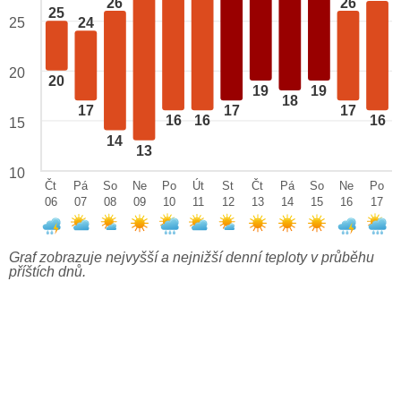
26
26
25
25
24
20
20
19
19
18
17
17
17
16
16
16
15
14
13
10
Čt
Pá
So
Ne
Po
Út
St
Čt
Pá
So
Ne
Po
06
07
08
09
10
11
12
13
14
15
16
17
Graf zobrazuje nejvyšší a nejnižší denní teploty v průběhu
příštích dnů.