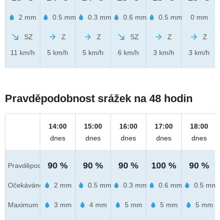
2 mm
0.5 mm
0.3 mm
0.6 mm
0.5 mm
0 mm
SZ
Z
Z
SZ
Z
Z
11 km/h
5 km/h
5 km/h
6 km/h
3 km/h
3 km/h
Pravděpodobnost srážek na 48 hodin
14:00
15:00
16:00
17:00
18:00
dnes
dnes
dnes
dnes
dnes
90 %
90 %
90 %
100 %
90 %
Pravděpod.
Očekáváno
2 mm
0.5 mm
0.3 mm
0.6 mm
0.5 mm
Maximum
3 mm
4 mm
5 mm
5 mm
5 mm