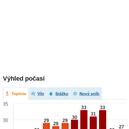
Výhled počasí
Teplota
Vítr
Srážky
Nový sníh
35
33
33
31
30
30
29
29
28
27