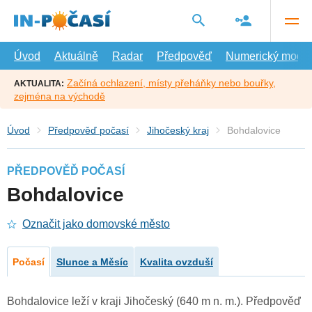
Přejít
na
hlavní
obsah
Úvod
Aktuálně
Radar
Předpověď
Numerický model
Začíná ochlazení, místy přeháňky nebo bouřky,
AKTUALITA:
zejména na východě
Úvod
Předpověď počasí
Jihočeský kraj
Bohdalovice
PŘEDPOVĚĎ POČASÍ
Bohdalovice
Označit jako domovské město
Počasí
Slunce a Měsíc
Kvalita ovzduší
Bohdalovice leží v kraji Jihočeský (640 m n. m.). Předpověď