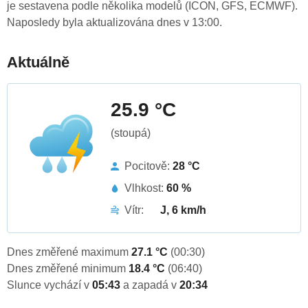
je sestavena podle několika modelů (ICON, GFS, ECMWF).
Naposledy byla aktualizována dnes v 13:00.
Aktuálně
25.9 °C
(stoupá)
Pocitově:
28 °C
Vlhkost:
60 %
Vítr:
J, 6 km/h
Dnes změřené maximum
27.1 °C
(00:30)
Dnes změřené minimum
18.4 °C
(06:40)
Slunce vychází v
05:43
a zapadá v
20:34