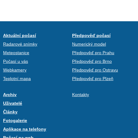
Aktuální počasí
Předpověď počasí
Radarové snímky
Numerický model
Meteostanice
Předpověď pro Prahu
Počasí u vás
Předpověď pro Brno
Webkamery
Předpověď pro Ostravu
Teplotní mapa
Předpověď pro Plzeň
Archiv
Kontakty
Uživatelé
Články
Fotogalerie
Aplikace na telefony
Počasí na web