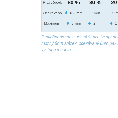
80 %
30 %
20
Pravděpod.
Očekáváno
0.2 mm
0 mm
0 
Maximum
5 mm
2 mm
1
Pravděpodobnost udává šanci, že spadn
možný úhrn srážek, očekávaný úhrn pak 
výstupů modelu.