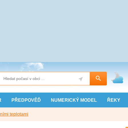
R
PŘEDPOVĚĎ
NUMERICKÝ
MODEL
ŘEKY
ními teplotami