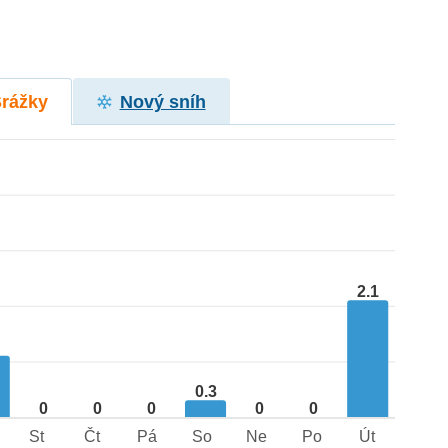
Srážky
Nový sníh
2.1
1
0.3
0
0
0
0
0
St
Čt
Pá
So
Ne
Po
Út