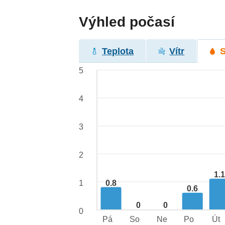
Výhled počasí
Teplota
Vítr
5
4
3
2
1.
0.8
1
0.6
0
0
0
Pá
So
Ne
Po
Út