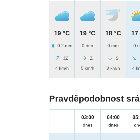
19 °C
19 °C
18 °C
17
0.2 mm
0 mm
0 mm
0 
JZ
Z
S
4 km/h
5 km/h
9 km/h
4 k
Pravděpodobnost srá
03:00
04:00
05
dnes
dnes
dn