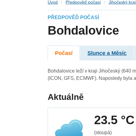
Úvod
Předpověď počasí
Jihočeský kraj
PŘEDPOVĚĎ POČASÍ
Bohdalovice
Počasí
Slunce a Měsíc
Bohdalovice leží v kraji Jihočeský (640 
(ICON, GFS, ECMWF). Naposledy byla ak
Aktuálně
23.5 °C
(stoupá)