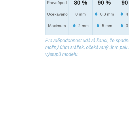
80 %
90 %
90
Pravděpod.
Očekáváno
0 mm
0.3 mm
4
Maximum
2 mm
5 mm
3
Pravděpodobnost udává šanci, že spadn
možný úhrn srážek, očekávaný úhrn pak 
výstupů modelu.