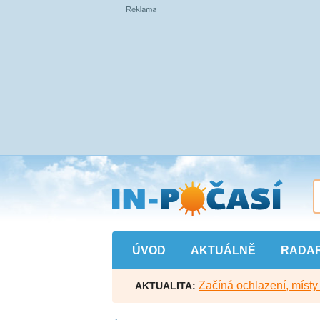
Přejít
na
hlavní
obsah
ÚVOD
AKTUÁLNĚ
RADA
Začíná ochlazení, míst
AKTUALITA: