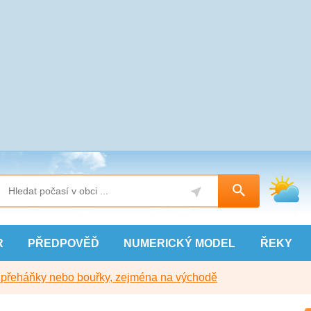
R
PŘEDPOVĚĎ
NUMERICKÝ
MODEL
ŘEKY
y přeháňky nebo bouřky, zejména na východě