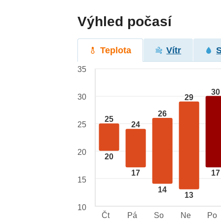
Výhled počasí
Teplota
Vítr
35
30
30
29
26
25
25
24
20
20
17
17
15
14
13
10
Čt
Pá
So
Ne
Po