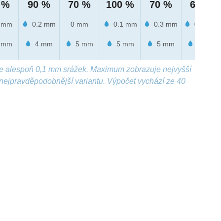
 %
90 %
70 %
100 %
70 %
60 %
 mm
0.2 mm
0 mm
0.1 mm
0.3 mm
0.4 mm
 mm
4 mm
5 mm
5 mm
5 mm
4 mm
e alespoň 0,1 mm srážek. Maximum zobrazuje nejvyšší
nejpravděpodobnější variantu. Výpočet vychází ze 40