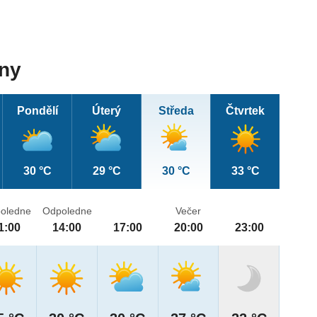
dny
Pondělí
Úterý
Středa
Čtvrtek
30 °C
29 °C
30 °C
33 °C
oledne
Odpoledne
Večer
1:00
14:00
17:00
20:00
23:00