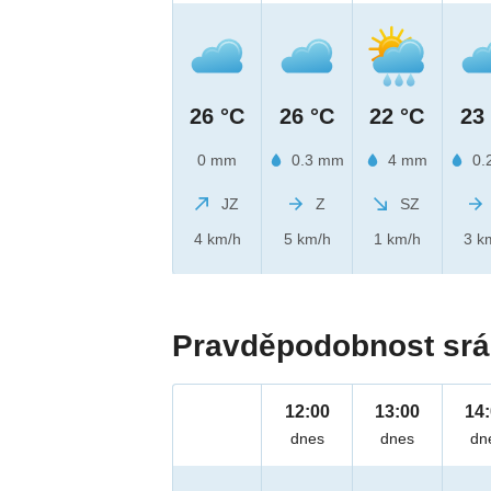
26 °C
26 °C
22 °C
23
0 mm
0.3 mm
4 mm
0.
JZ
Z
SZ
4 km/h
5 km/h
1 km/h
3 k
Pravděpodobnost srá
12:00
13:00
14
dnes
dnes
dn