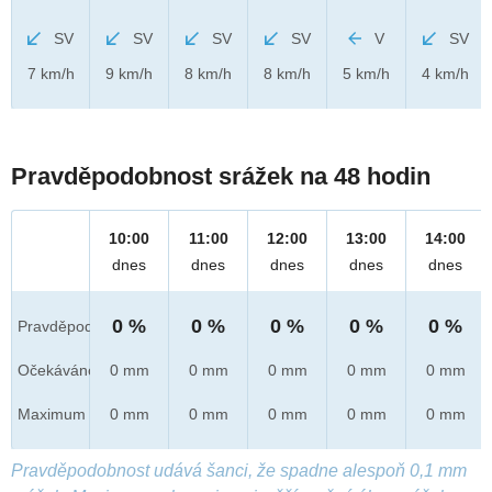
SV
SV
SV
SV
V
SV
7 km/h
9 km/h
8 km/h
8 km/h
5 km/h
4 km/h
Pravděpodobnost srážek na 48 hodin
10:00
11:00
12:00
13:00
14:00
dnes
dnes
dnes
dnes
dnes
0 %
0 %
0 %
0 %
0 %
Pravděpod.
Očekáváno
0 mm
0 mm
0 mm
0 mm
0 mm
Maximum
0 mm
0 mm
0 mm
0 mm
0 mm
Pravděpodobnost udává šanci, že spadne alespoň 0,1 mm