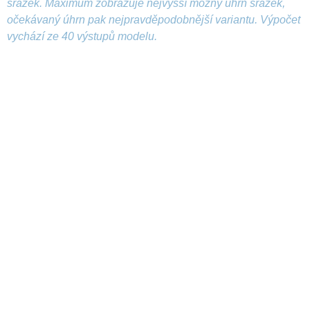
srážek. Maximum zobrazuje nejvyšší možný úhrn srážek,
očekávaný úhrn pak nejpravděpodobnější variantu. Výpočet
vychází ze 40 výstupů modelu.