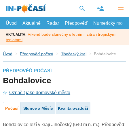
Přejít
na
hlavní
obsah
Úvod
Aktuálně
Radar
Předpověď
Numerický model
Víkend bude slunečný s letními, zítra i tropickými
AKTUALITA:
teplotami
Úvod
Předpověď počasí
Jihočeský kraj
Bohdalovice
PŘEDPOVĚĎ POČASÍ
Bohdalovice
Označit jako domovské město
Počasí
Slunce a Měsíc
Kvalita ovzduší
Bohdalovice leží v kraji Jihočeský (640 m n. m.). Předpověď