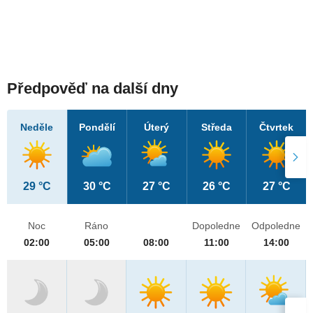
Předpověď na další dny
Neděle
Pondělí
Úterý
Středa
Čtvrtek
29 °C
30 °C
27 °C
26 °C
27 °C
Noc
Ráno
Dopoledne
Odpoledne
02:00
05:00
08:00
11:00
14:00