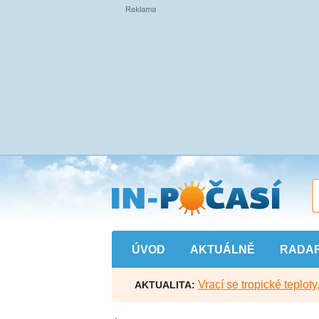
Přejít
na
hlavní
obsah
ÚVOD
AKTUÁLNĚ
RADA
Vrací se tropické teploty
AKTUALITA: