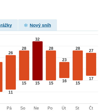
Srážky
Nový sníh
32
28
28
28
27
26
23
17
16
15
15
15
15
11
Pá
So
Ne
Po
Út
St
Čt