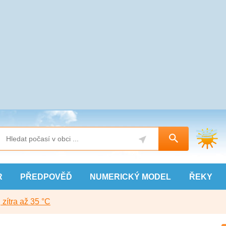
R
PŘEDPOVĚĎ
NUMERICKÝ
MODEL
ŘEKY
, zítra až 35 °C