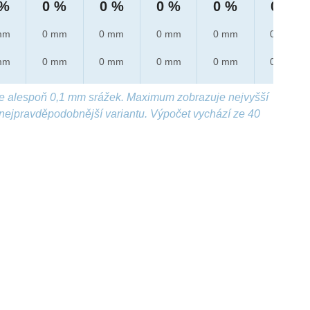
 %
0 %
0 %
0 %
0 %
0 %
mm
0 mm
0 mm
0 mm
0 mm
0 mm
mm
0 mm
0 mm
0 mm
0 mm
0 mm
e alespoň 0,1 mm srážek. Maximum zobrazuje nejvyšší
nejpravděpodobnější variantu. Výpočet vychází ze 40