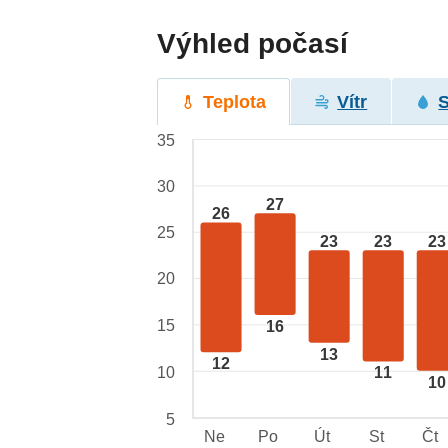
Výhled počasí
Teplota
Vítr
35
30
27
26
25
23
23
23
20
15
16
13
12
10
11
10
5
Ne
Po
Út
St
Čt