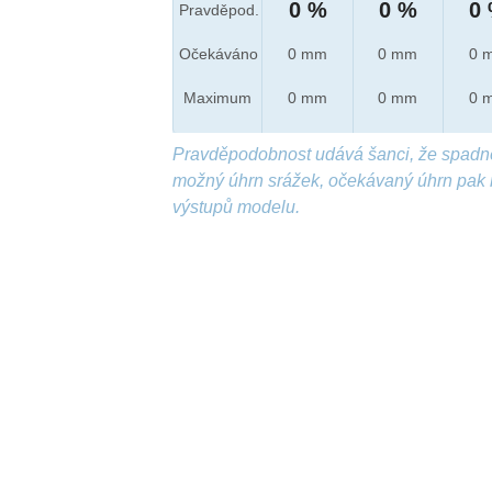
0 %
0 %
0
Pravděpod.
Očekáváno
0 mm
0 mm
0 
Maximum
0 mm
0 mm
0 
Pravděpodobnost udává šanci, že spadn
možný úhrn srážek, očekávaný úhrn pak 
výstupů modelu.