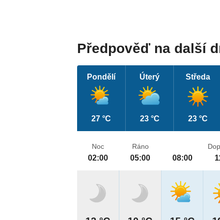
Předpověď na další 
Pondělí
Úterý
Středa
27 °C
23 °C
23 °C
Noc
Ráno
Dop
02:00
05:00
08:00
1