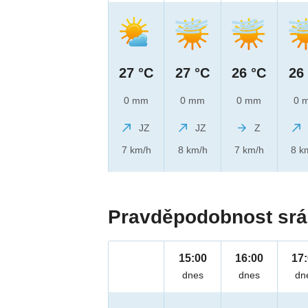
27 °C
27 °C
26 °C
26
0 mm
0 mm
0 mm
0 
JZ
JZ
Z
7 km/h
8 km/h
7 km/h
8 k
Pravděpodobnost srá
15:00
16:00
17
dnes
dnes
dn