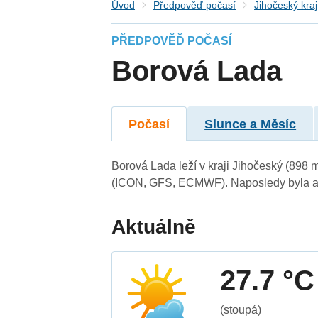
Úvod
Předpověď počasí
Jihočeský kraj
PŘEDPOVĚĎ POČASÍ
Borová Lada
Počasí
Slunce a Měsíc
Borová Lada leží v kraji Jihočeský (898 
(ICON, GFS, ECMWF). Naposledy byla ak
Aktuálně
27.7 °C
(stoupá)