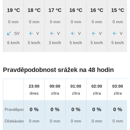
19 °C
18 °C
17 °C
16 °C
16 °C
15 °C
0 mm
0 mm
0 mm
0 mm
0 mm
0 mm
SV
V
V
V
V
V
6 km/h
5 km/h
3 km/h
5 km/h
5 km/h
5 km/h
Pravděpodobnost srážek na 48 hodin
23:00
00:00
01:00
02:00
03:00
dnes
zítra
zítra
zítra
zítra
0 %
0 %
0 %
0 %
0 %
Pravděpod.
Očekáváno
0 mm
0 mm
0 mm
0 mm
0 mm