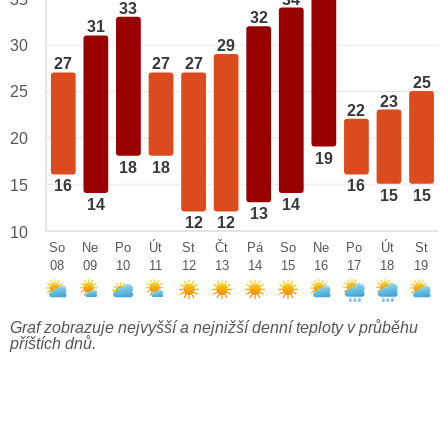
33
32
31
29
30
27
27
27
25
25
23
22
20
19
18
18
15
16
16
15
15
14
14
13
12
12
10
So
Ne
Po
Út
St
Čt
Pá
So
Ne
Po
Út
St
08
09
10
11
12
13
14
15
16
17
18
19
Graf zobrazuje nejvyšší a nejnižší denní teploty v průběhu
příštích dnů.