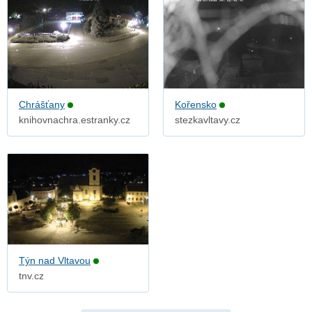
Chrášťany
Kořensko
knihovnachra.estranky.cz
stezkavltavy.cz
Týn nad Vltavou
tnv.cz