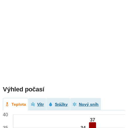
Výhled počasí
Teplota
Vítr
Srážky
Nový sníh
40
37
34
35