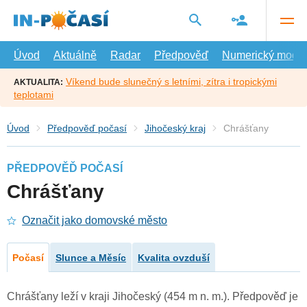
Přejít
na
hlavní
obsah
Úvod
Aktuálně
Radar
Předpověď
Numerický model
Víkend bude slunečný s letními, zítra i tropickými
AKTUALITA:
teplotami
Úvod
Předpověď počasí
Jihočeský kraj
Chrášťany
PŘEDPOVĚĎ POČASÍ
Chrášťany
Označit jako domovské město
Počasí
Slunce a Měsíc
Kvalita ovzduší
Chrášťany leží v kraji Jihočeský (454 m n. m.). Předpověď je