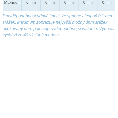
Maximum
0 mm
0 mm
0 mm
0 mm
0 mm
Pravděpodobnost udává šanci, že spadne alespoň 0,1 mm
srážek. Maximum zobrazuje nejvyšší možný úhrn srážek,
očekávaný úhrn pak nejpravděpodobnější variantu. Výpočet
vychází ze 40 výstupů modelu.