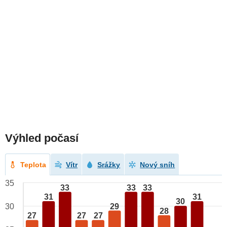
Výhled počasí
Teplota
Vítr
Srážky
Nový sníh
35
33
33
33
31
31
30
29
30
28
27
27
27