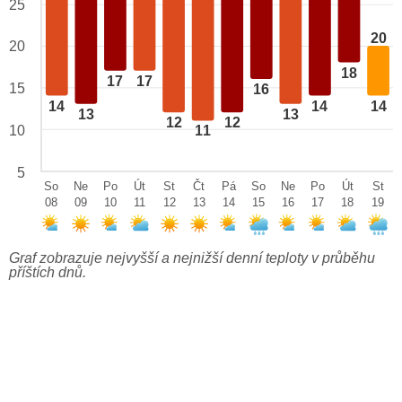
25
20
20
18
17
17
15
16
14
14
14
13
13
12
12
10
11
5
So
Ne
Po
Út
St
Čt
Pá
So
Ne
Po
Út
St
08
09
10
11
12
13
14
15
16
17
18
19
Graf zobrazuje nejvyšší a nejnižší denní teploty v průběhu
příštích dnů.