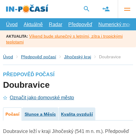
Přejít
na
hlavní
obsah
Úvod
Aktuálně
Radar
Předpověď
Numerický model
Víkend bude slunečný s letními, zítra i tropickými
AKTUALITA:
teplotami
Úvod
Předpověď počasí
Jihočeský kraj
Doubravice
PŘEDPOVĚĎ POČASÍ
Doubravice
Označit jako domovské město
Počasí
Slunce a Měsíc
Kvalita ovzduší
Doubravice leží v kraji Jihočeský (541 m n. m.). Předpověď