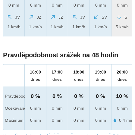
0 mm
0 mm
0 mm
0 mm
0 mm
0 mm
JV
JZ
JZ
JV
SV
S
1 km/h
1 km/h
1 km/h
1 km/h
1 km/h
5 km/h
Pravděpodobnost srážek na 48 hodin
16:00
17:00
18:00
19:00
20:00
dnes
dnes
dnes
dnes
dnes
0 %
0 %
0 %
0 %
10 %
Pravděpod.
Očekáváno
0 mm
0 mm
0 mm
0 mm
0 mm
Maximum
0 mm
0 mm
0 mm
0 mm
0.4 mm