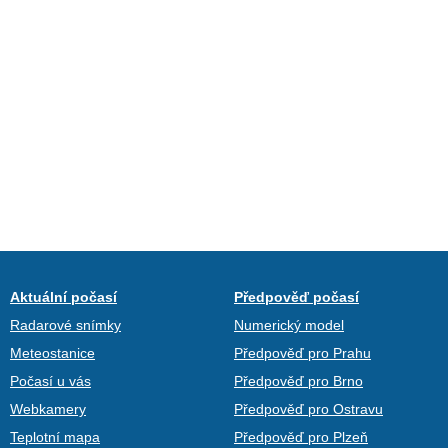
Aktuální počasí
Předpověď počasí
Radarové snímky
Numerický model
Meteostanice
Předpověď pro Prahu
Počasí u vás
Předpověď pro Brno
Webkamery
Předpověď pro Ostravu
Teplotní mapa
Předpověď pro Plzeň