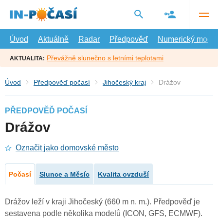
Přejít
na
hlavní
obsah
Úvod
Aktuálně
Radar
Předpověď
Numerický model
Převážně slunečno s letními teplotami
AKTUALITA:
Úvod
Předpověď počasí
Jihočeský kraj
Drážov
PŘEDPOVĚĎ POČASÍ
Drážov
Označit jako domovské město
Počasí
Slunce a Měsíc
Kvalita ovzduší
Drážov leží v kraji Jihočeský (660 m n. m.). Předpověď je
sestavena podle několika modelů (ICON, GFS, ECMWF).