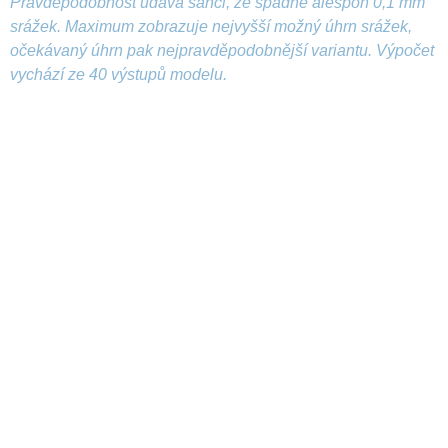
Pravděpodobnost udává šanci, že spadne alespoň 0,1 mm
srážek. Maximum zobrazuje nejvyšší možný úhrn srážek,
očekávaný úhrn pak nejpravděpodobnější variantu. Výpočet
vychází ze 40 výstupů modelu.