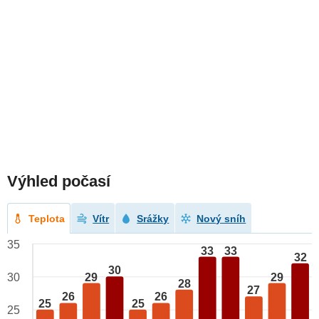
Výhled počasí
Teplota
Vítr
Srážky
Nový sníh
35
33
33
32
30
29
29
30
28
27
26
26
25
25
25