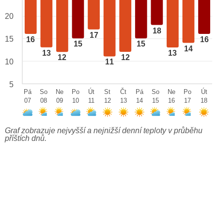
20
18
17
15
16
16
15
15
14
13
13
12
12
10
11
5
Pá
So
Ne
Po
Út
St
Čt
Pá
So
Ne
Po
Út
07
08
09
10
11
12
13
14
15
16
17
18
Graf zobrazuje nejvyšší a nejnižší denní teploty v průběhu
příštích dnů.