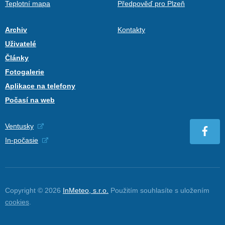
Teplotní mapa
Předpověď pro Plzeň
Archiv
Kontakty
Uživatelé
Články
Fotogalerie
Aplikace na telefony
Počasí na web
Ventusky
In-počasie
Copyright © 2026
InMeteo, s.r.o.
Použitím souhlasíte s uložením
cookies
.