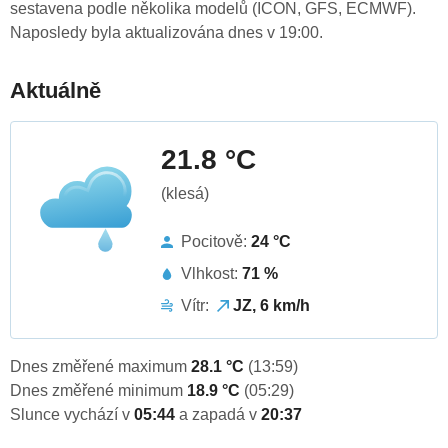
sestavena podle několika modelů (ICON, GFS, ECMWF).
Naposledy byla aktualizována dnes v 19:00.
Aktuálně
21.8 °C
(klesá)
Pocitově:
24 °C
Vlhkost:
71 %
Vítr:
JZ, 6 km/h
Dnes změřené maximum
28.1 °C
(13:59)
Dnes změřené minimum
18.9 °C
(05:29)
Slunce vychází v
05:44
a zapadá v
20:37