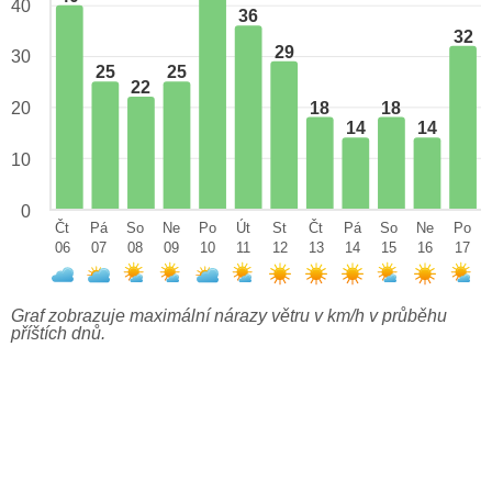
40
36
32
29
30
25
25
22
18
18
20
14
14
10
0
Čt
Pá
So
Ne
Po
Út
St
Čt
Pá
So
Ne
Po
06
07
08
09
10
11
12
13
14
15
16
17
Graf zobrazuje maximální nárazy větru v km/h v průběhu
příštích dnů.