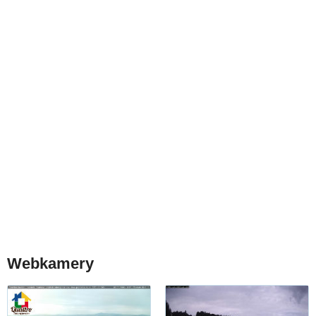
Webkamery