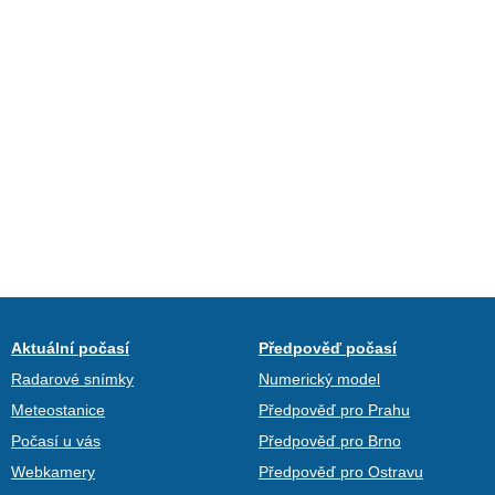
Aktuální počasí
Předpověď počasí
Radarové snímky
Numerický model
Meteostanice
Předpověď pro Prahu
Počasí u vás
Předpověď pro Brno
Webkamery
Předpověď pro Ostravu