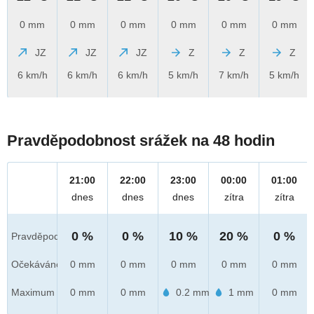
0 mm
0 mm
0 mm
0 mm
0 mm
0 mm
JZ
JZ
JZ
Z
Z
Z
6 km/h
6 km/h
6 km/h
5 km/h
7 km/h
5 km/h
Pravděpodobnost srážek na 48 hodin
21:00
22:00
23:00
00:00
01:00
dnes
dnes
dnes
zítra
zítra
0 %
0 %
10 %
20 %
0 %
Pravděpod.
Očekáváno
0 mm
0 mm
0 mm
0 mm
0 mm
Maximum
0 mm
0 mm
0.2 mm
1 mm
0 mm