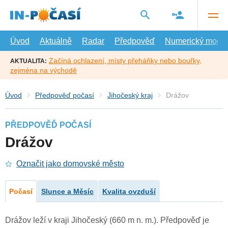
Přejít
na
hlavní
obsah
Úvod
Aktuálně
Radar
Předpověď
Numerický model
Začíná ochlazení, místy přeháňky nebo bouřky,
AKTUALITA:
zejména na východě
Úvod
Předpověď počasí
Jihočeský kraj
Drážov
PŘEDPOVĚĎ POČASÍ
Drážov
Označit jako domovské město
Počasí
Slunce a Měsíc
Kvalita ovzduší
Drážov leží v kraji Jihočeský (660 m n. m.). Předpověď je