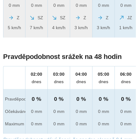
0 mm
0 mm
0 mm
0 mm
0 mm
0 mm
Z
SZ
SZ
Z
Z
JZ
5 km/h
7 km/h
4 km/h
3 km/h
3 km/h
1 km/h
Pravděpodobnost srážek na 48 hodin
02:00
03:00
04:00
05:00
06:00
dnes
dnes
dnes
dnes
dnes
0 %
0 %
0 %
0 %
0 %
Pravděpod.
Očekáváno
0 mm
0 mm
0 mm
0 mm
0 mm
Maximum
0 mm
0 mm
0 mm
0 mm
0 mm