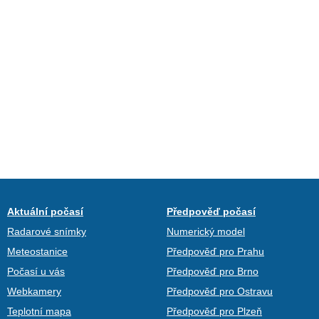
Aktuální počasí
Předpověď počasí
Radarové snímky
Numerický model
Meteostanice
Předpověď pro Prahu
Počasí u vás
Předpověď pro Brno
Webkamery
Předpověď pro Ostravu
Teplotní mapa
Předpověď pro Plzeň