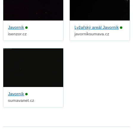
Javorník
Lyžařský areál Javorník
isenzor.cz
javorniksumava.cz
Javorník
sumavanet.cz