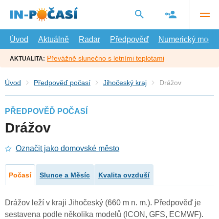
Přejít
na
hlavní
obsah
Úvod
Aktuálně
Radar
Předpověď
Numerický model
Převážně slunečno s letními teplotami
AKTUALITA:
Úvod
Předpověď počasí
Jihočeský kraj
Drážov
PŘEDPOVĚĎ POČASÍ
Drážov
Označit jako domovské město
Počasí
Slunce a Měsíc
Kvalita ovzduší
Drážov leží v kraji Jihočeský (660 m n. m.). Předpověď je
sestavena podle několika modelů (ICON, GFS, ECMWF).