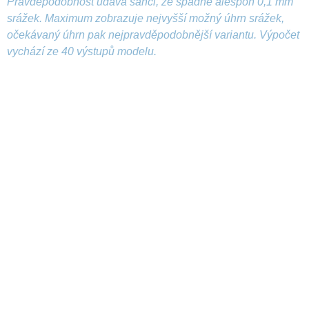
Pravděpodobnost udává šanci, že spadne alespoň 0,1 mm
srážek. Maximum zobrazuje nejvyšší možný úhrn srážek,
očekávaný úhrn pak nejpravděpodobnější variantu. Výpočet
vychází ze 40 výstupů modelu.