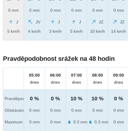
0 mm
0 mm
0 mm
0 mm
0 mm
0 mm
J
JV
J
J
JZ
JZ
5 km/h
4 km/h
3 km/h
5 km/h
10 km/h
14 km/h
Pravděpodobnost srážek na 48 hodin
05:00
06:00
07:00
08:00
09:00
dnes
dnes
dnes
dnes
dnes
0 %
0 %
10 %
10 %
0 %
Pravděpod.
Očekáváno
0 mm
0 mm
0 mm
0 mm
0 mm
Maximum
0 mm
0 mm
0.3 mm
0.3 mm
0 mm