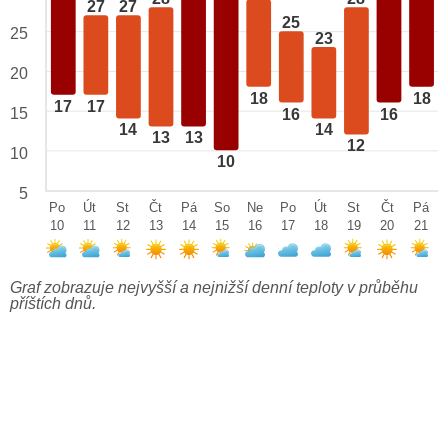
27
27
25
25
23
20
18
18
17
17
15
16
16
14
14
13
13
12
10
10
5
Po
Út
St
Čt
Pá
So
Ne
Po
Út
St
Čt
Pá
10
11
12
13
14
15
16
17
18
19
20
21
Graf zobrazuje nejvyšší a nejnižší denní teploty v průběhu
příštích dnů.