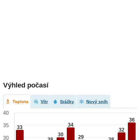
Výhled počasí
Teplota
Vítr
Srážky
Nový sníh
40
36
34
35
33
32
30
29
30
28
28