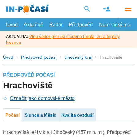
Přejít
na
hlavní
obsah
Úvod
Aktuálně
Radar
Předpověď
Numerický model
Vlnu veder přeruší studená fronta, zítra teploty
AKTUALITA:
klesnou
Úvod
Předpověď počasí
Jihočeský kraj
Hrachoviště
PŘEDPOVĚĎ POČASÍ
Hrachoviště
Označit jako domovské město
Počasí
Slunce a Měsíc
Kvalita ovzduší
Hrachoviště leží v kraji Jihočeský (457 m n. m.). Předpověď