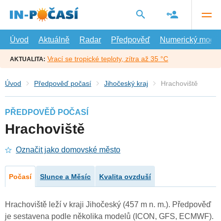
Přejít
na
hlavní
obsah
Úvod
Aktuálně
Radar
Předpověď
Numerický model
Vrací se tropické teploty, zítra až 35 °C
AKTUALITA:
Úvod
Předpověď počasí
Jihočeský kraj
Hrachoviště
PŘEDPOVĚĎ POČASÍ
Hrachoviště
Označit jako domovské město
Počasí
Slunce a Měsíc
Kvalita ovzduší
Hrachoviště leží v kraji Jihočeský (457 m n. m.). Předpověď
je sestavena podle několika modelů (ICON, GFS, ECMWF).