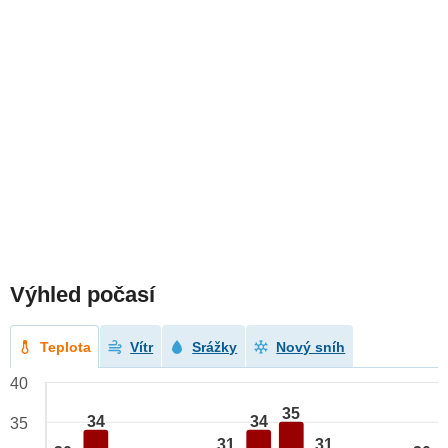
Výhled počasí
Teplota
Vítr
Srážky
Nový sníh
40
35
34
34
35
31
31