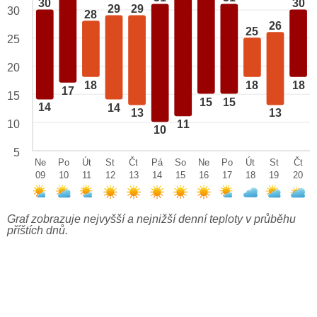
30
30
29
29
30
28
26
25
25
20
18
18
18
17
15
15
15
14
14
13
13
10
11
10
5
Ne
Po
Út
St
Čt
Pá
So
Ne
Po
Út
St
Čt
09
10
11
12
13
14
15
16
17
18
19
20
Graf zobrazuje nejvyšší a nejnižší denní teploty v průběhu
příštích dnů.