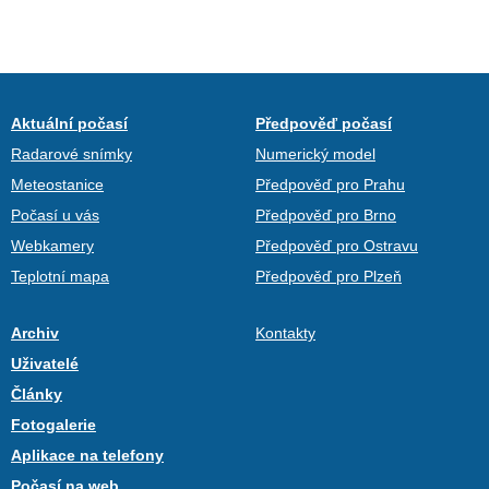
Aktuální počasí
Předpověď počasí
Radarové snímky
Numerický model
Meteostanice
Předpověď pro Prahu
Počasí u vás
Předpověď pro Brno
Webkamery
Předpověď pro Ostravu
Teplotní mapa
Předpověď pro Plzeň
Archiv
Kontakty
Uživatelé
Články
Fotogalerie
Aplikace na telefony
Počasí na web