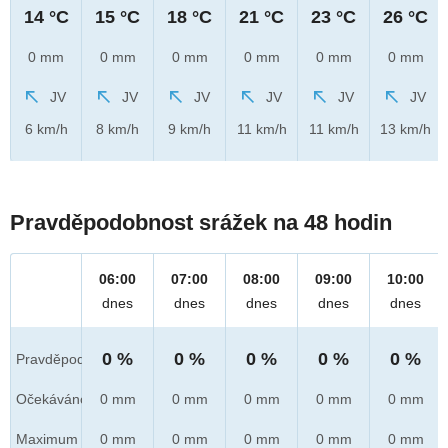
14 °C
15 °C
18 °C
21 °C
23 °C
26 °C
0 mm
0 mm
0 mm
0 mm
0 mm
0 mm
JV
JV
JV
JV
JV
JV
6 km/h
8 km/h
9 km/h
11 km/h
11 km/h
13 km/h
Pravděpodobnost srážek na 48 hodin
06:00
07:00
08:00
09:00
10:00
dnes
dnes
dnes
dnes
dnes
0 %
0 %
0 %
0 %
0 %
Pravděpod.
Očekáváno
0 mm
0 mm
0 mm
0 mm
0 mm
Maximum
0 mm
0 mm
0 mm
0 mm
0 mm