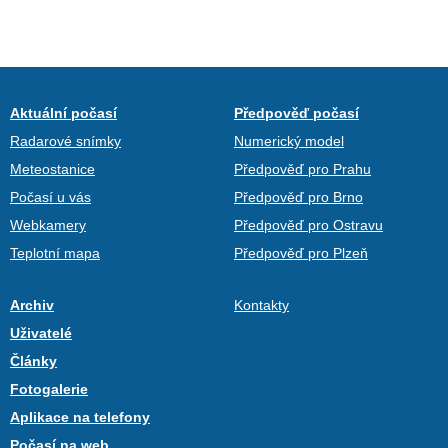
Aktuální počasí
Předpověď počasí
Radarové snímky
Numerický model
Meteostanice
Předpověď pro Prahu
Počasí u vás
Předpověď pro Brno
Webkamery
Předpověď pro Ostravu
Teplotní mapa
Předpověď pro Plzeň
Archiv
Kontakty
Uživatelé
Články
Fotogalerie
Aplikace na telefony
Počasí na web