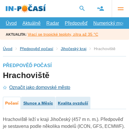
Přejít
na
hlavní
obsah
Úvod
Aktuálně
Radar
Předpověď
Numerický model
Vrací se tropické teploty, zítra až 35 °C
AKTUALITA:
Úvod
Předpověď počasí
Jihočeský kraj
Hrachoviště
PŘEDPOVĚĎ POČASÍ
Hrachoviště
Označit jako domovské město
Počasí
Slunce a Měsíc
Kvalita ovzduší
Hrachoviště leží v kraji Jihočeský (457 m n. m.). Předpověď
je sestavena podle několika modelů (ICON, GFS, ECMWF).