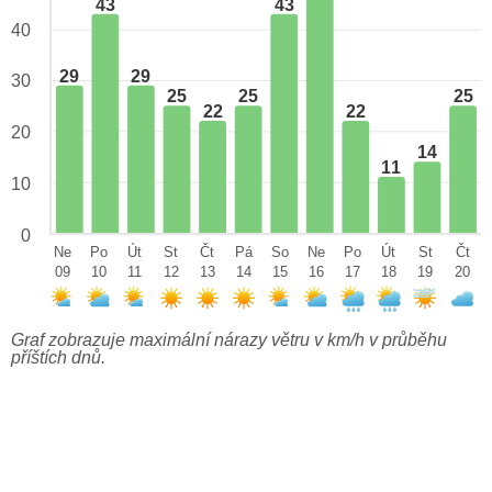
43
43
40
29
29
30
25
25
25
22
22
20
14
11
10
0
Ne
Po
Út
St
Čt
Pá
So
Ne
Po
Út
St
Čt
09
10
11
12
13
14
15
16
17
18
19
20
Graf zobrazuje maximální nárazy větru v km/h v průběhu
příštích dnů.