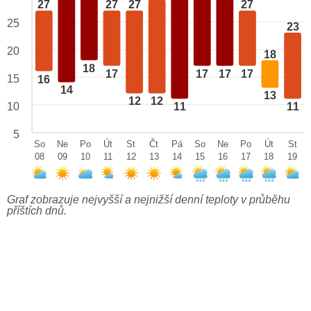
27
27
27
27
25
23
20
18
18
17
17
17
17
15
16
14
13
12
12
10
11
11
5
So
Ne
Po
Út
St
Čt
Pá
So
Ne
Po
Út
St
08
09
10
11
12
13
14
15
16
17
18
19
Graf zobrazuje nejvyšší a nejnižší denní teploty v průběhu
příštích dnů.