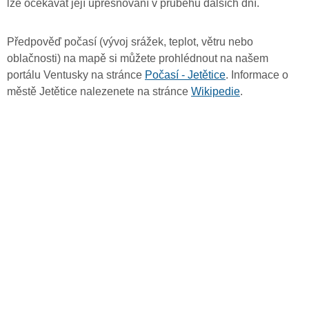
lze očekávat její upřesňování v průběhu dalších dní.
Předpověď počasí (vývoj srážek, teplot, větru nebo
oblačnosti) na mapě si můžete prohlédnout na našem
portálu Ventusky na stránce
Počasí - Jetětice
. Informace o
městě Jetětice nalezenete na stránce
Wikipedie
.