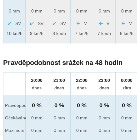
0 mm
0 mm
0 mm
0 mm
0 mm
0 mm
SV
SV
SV
V
V
V
10 km/h
9 km/h
8 km/h
7 km/h
7 km/h
5 km/h
Pravděpodobnost srážek na 48 hodin
20:00
21:00
22:00
23:00
00:00
dnes
dnes
dnes
dnes
zítra
0 %
0 %
0 %
0 %
0 %
Pravděpod.
Očekáváno
0 mm
0 mm
0 mm
0 mm
0 mm
Maximum
0 mm
0 mm
0 mm
0 mm
0 mm