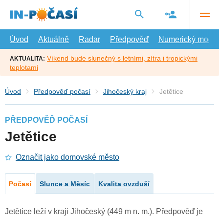
Přejít
na
hlavní
obsah
Úvod
Aktuálně
Radar
Předpověď
Numerický model
Víkend bude slunečný s letními, zítra i tropickými
AKTUALITA:
teplotami
Úvod
Předpověď počasí
Jihočeský kraj
Jetětice
PŘEDPOVĚĎ POČASÍ
Jetětice
Označit jako domovské město
Počasí
Slunce a Měsíc
Kvalita ovzduší
Jetětice leží v kraji Jihočeský (449 m n. m.). Předpověď je