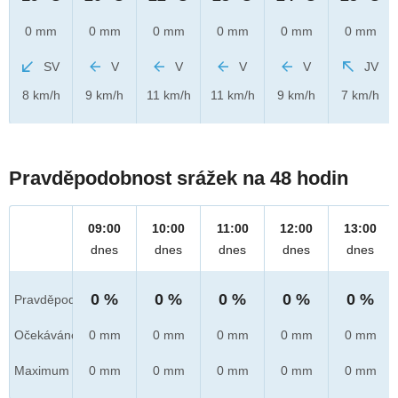
0 mm
0 mm
0 mm
0 mm
0 mm
0 mm
SV
V
V
V
V
JV
8 km/h
9 km/h
11 km/h
11 km/h
9 km/h
7 km/h
Pravděpodobnost srážek na 48 hodin
09:00
10:00
11:00
12:00
13:00
dnes
dnes
dnes
dnes
dnes
0 %
0 %
0 %
0 %
0 %
Pravděpod.
Očekáváno
0 mm
0 mm
0 mm
0 mm
0 mm
Maximum
0 mm
0 mm
0 mm
0 mm
0 mm