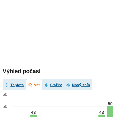
Výhled počasí
Teplota
Vítr
Srážky
Nový sníh
60
50
50
43
43