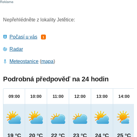
Nepřehlédněte z lokality Jetětice:
Počasí u vás
1
Radar
Meteostanice
(
mapa
)
Podrobná předpověď na 24 hodin
09:00
10:00
11:00
12:00
13:00
14:00
19 °C
20 °C
22 °C
23 °C
24 °C
25 °C