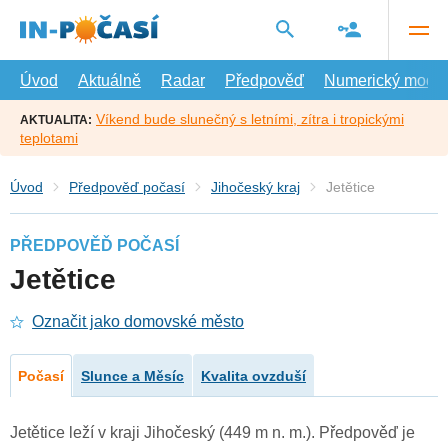
Přejít
na
hlavní
obsah
Úvod
Aktuálně
Radar
Předpověď
Numerický model
Víkend bude slunečný s letními, zítra i tropickými
AKTUALITA:
teplotami
Úvod
Předpověď počasí
Jihočeský kraj
Jetětice
PŘEDPOVĚĎ POČASÍ
Jetětice
Označit jako domovské město
Počasí
Slunce a Měsíc
Kvalita ovzduší
Jetětice leží v kraji Jihočeský (449 m n. m.). Předpověď je