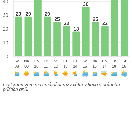
40
36
29
29
29
30
25
25
22
22
18
20
10
0
So
Ne
Po
Út
St
Čt
Pá
So
Ne
Po
Út
St
08
09
10
11
12
13
14
15
16
17
18
19
Graf zobrazuje maximální nárazy větru v km/h v průběhu
příštích dnů.