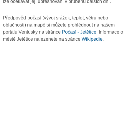
lze očekávat její upřesňování v průběhu dalších dní.
Předpověď počasí (vývoj srážek, teplot, větru nebo
oblačnosti) na mapě si můžete prohlédnout na našem
portálu Ventusky na stránce
Počasí - Jetětice
. Informace o
městě Jetětice nalezenete na stránce
Wikipedie
.