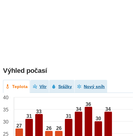
Výhled počasí
Teplota
Vítr
Srážky
Nový sníh
40
36
34
34
35
33
31
31
30
30
27
26
26
25