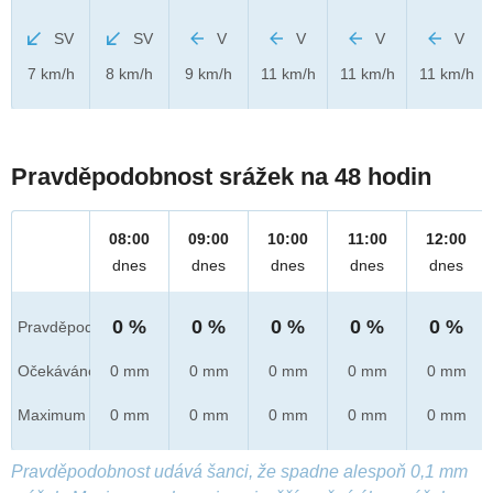
SV
SV
V
V
V
V
7 km/h
8 km/h
9 km/h
11 km/h
11 km/h
11 km/h
Pravděpodobnost srážek na 48 hodin
08:00
09:00
10:00
11:00
12:00
dnes
dnes
dnes
dnes
dnes
0 %
0 %
0 %
0 %
0 %
Pravděpod.
Očekáváno
0 mm
0 mm
0 mm
0 mm
0 mm
Maximum
0 mm
0 mm
0 mm
0 mm
0 mm
Pravděpodobnost udává šanci, že spadne alespoň 0,1 mm