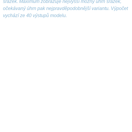
srážek. Maximum zobrazuje nejvyšší možný úhrn srážek,
očekávaný úhrn pak nejpravděpodobnější variantu. Výpočet
vychází ze 40 výstupů modelu.