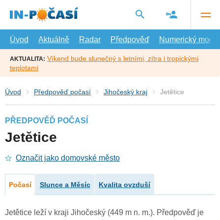
Přejít
na
hlavní
obsah
Úvod
Aktuálně
Radar
Předpověď
Numerický model
Víkend bude slunečný s letními, zítra i tropickými
AKTUALITA:
teplotami
Úvod
Předpověď počasí
Jihočeský kraj
Jetětice
PŘEDPOVĚĎ POČASÍ
Jetětice
Označit jako domovské město
Počasí
Slunce a Měsíc
Kvalita ovzduší
Jetětice leží v kraji Jihočeský (449 m n. m.). Předpověď je