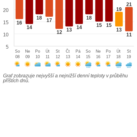
21
19
20
18
18
17
15
16
15
15
14
14
13
13
12
10
11
5
So
Ne
Po
Út
St
Čt
Pá
So
Ne
Po
Út
St
08
09
10
11
12
13
14
15
16
17
18
19
Graf zobrazuje nejvyšší a nejnižší denní teploty v průběhu
příštích dnů.