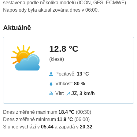
sestavena podle několika modelů (ICON, GFS, ECMWF).
Naposledy byla aktualizována dnes v 06:00.
Aktuálně
12.8 °C
(klesá)
Pocitově:
13 °C
Vlhkost:
80 %
Vítr:
JZ, 3 km/h
Dnes změřené maximum
18.4 °C
(00:30)
Dnes změřené minimum
11.9 °C
(06:00)
Slunce vychází v
05:44
a zapadá v
20:32