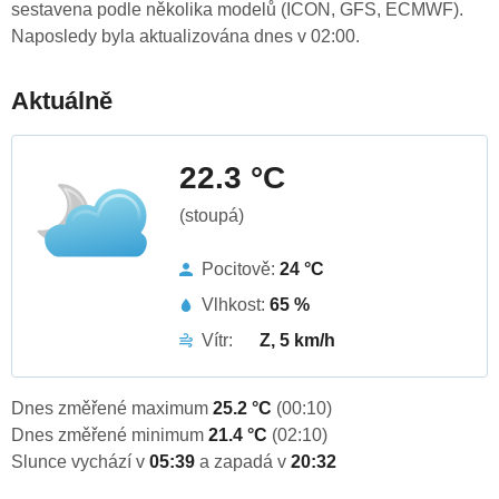
sestavena podle několika modelů (ICON, GFS, ECMWF).
Naposledy byla aktualizována dnes v 02:00.
Aktuálně
22.3 °C
(stoupá)
Pocitově:
24 °C
Vlhkost:
65 %
Vítr:
Z, 5 km/h
Dnes změřené maximum
25.2 °C
(00:10)
Dnes změřené minimum
21.4 °C
(02:10)
Slunce vychází v
05:39
a zapadá v
20:32