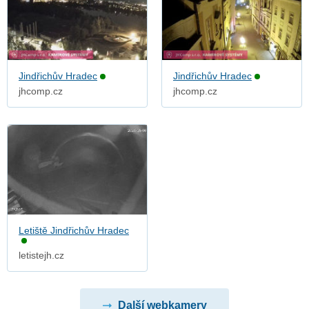
Jindřichův Hradec
Jindřichův Hradec
jhcomp.cz
jhcomp.cz
Letiště Jindřichův Hradec
letistejh.cz
Další webkamery