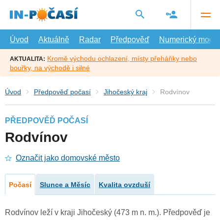
Přejít
na
hlavní
obsah
Úvod
Aktuálně
Radar
Předpověď
Numerický model
Kromě východu ochlazení, místy přeháňky nebo
AKTUALITA:
bouřky, na východě i silné
Úvod
Předpověď počasí
Jihočeský kraj
Rodvínov
PŘEDPOVĚĎ POČASÍ
Rodvínov
Označit jako domovské město
Počasí
Slunce a Měsíc
Kvalita ovzduší
Rodvínov leží v kraji Jihočeský (473 m n. m.). Předpověď je