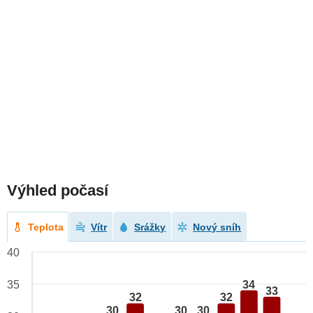
Výhled počasí
Teplota
Vítr
Srážky
Nový sníh
40
34
35
33
32
32
30
30
30