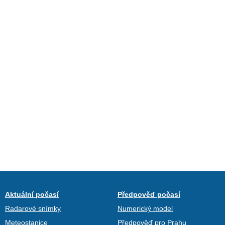
Aktuální počasí
Předpověď počasí
Radarové snímky
Numerický model
Meteostanice
Předpověď pro Prahu