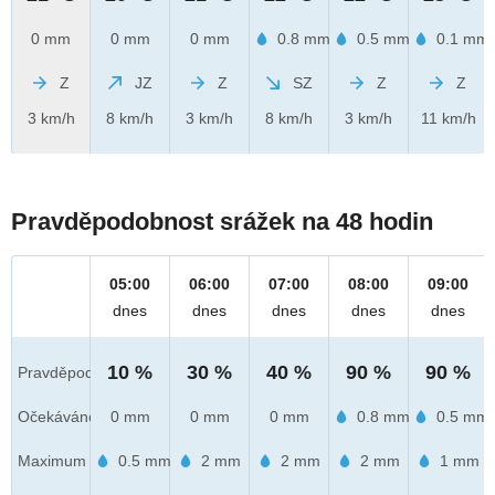
0 mm
0 mm
0 mm
0.8 mm
0.5 mm
0.1 mm
Z
JZ
Z
SZ
Z
Z
3 km/h
8 km/h
3 km/h
8 km/h
3 km/h
11 km/h
Pravděpodobnost srážek na 48 hodin
05:00
06:00
07:00
08:00
09:00
dnes
dnes
dnes
dnes
dnes
10 %
30 %
40 %
90 %
90 %
Pravděpod.
Očekáváno
0 mm
0 mm
0 mm
0.8 mm
0.5 mm
Maximum
0.5 mm
2 mm
2 mm
2 mm
1 mm