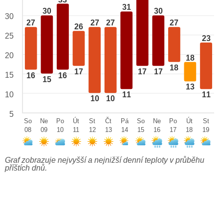
31
30
30
30
27
27
27
27
26
25
23
20
18
18
17
17
17
15
16
16
15
13
10
11
11
10
10
5
So
Ne
Po
Út
St
Čt
Pá
So
Ne
Po
Út
St
08
09
10
11
12
13
14
15
16
17
18
19
Graf zobrazuje nejvyšší a nejnižší denní teploty v průběhu
příštích dnů.