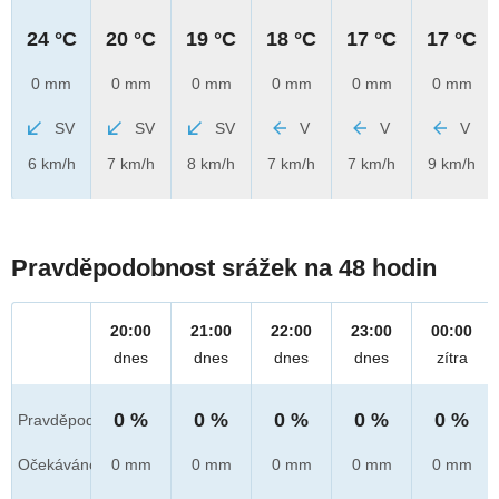
24 °C
20 °C
19 °C
18 °C
17 °C
17 °C
0 mm
0 mm
0 mm
0 mm
0 mm
0 mm
SV
SV
SV
V
V
V
6 km/h
7 km/h
8 km/h
7 km/h
7 km/h
9 km/h
Pravděpodobnost srážek na 48 hodin
20:00
21:00
22:00
23:00
00:00
dnes
dnes
dnes
dnes
zítra
0 %
0 %
0 %
0 %
0 %
Pravděpod.
Očekáváno
0 mm
0 mm
0 mm
0 mm
0 mm