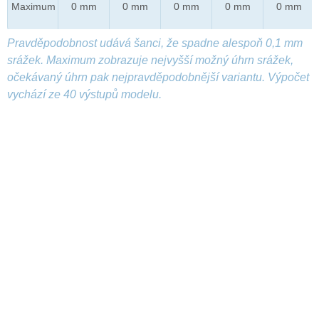
Maximum
0 mm
0 mm
0 mm
0 mm
0 mm
Pravděpodobnost udává šanci, že spadne alespoň 0,1 mm
srážek. Maximum zobrazuje nejvyšší možný úhrn srážek,
očekávaný úhrn pak nejpravděpodobnější variantu. Výpočet
vychází ze 40 výstupů modelu.