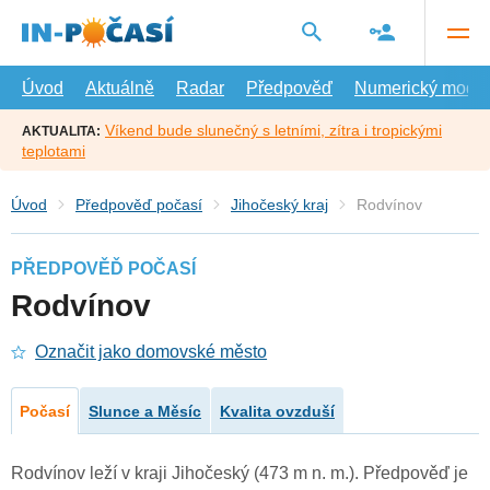
Přejít
na
hlavní
obsah
Úvod
Aktuálně
Radar
Předpověď
Numerický model
Víkend bude slunečný s letními, zítra i tropickými
AKTUALITA:
teplotami
Úvod
Předpověď počasí
Jihočeský kraj
Rodvínov
PŘEDPOVĚĎ POČASÍ
Rodvínov
Označit jako domovské město
Počasí
Slunce a Měsíc
Kvalita ovzduší
Rodvínov leží v kraji Jihočeský (473 m n. m.). Předpověď je