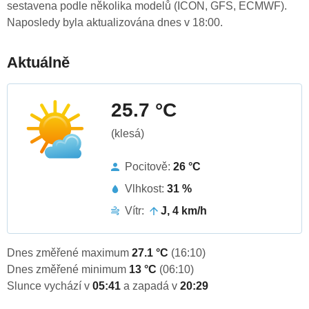
sestavena podle několika modelů (ICON, GFS, ECMWF).
Naposledy byla aktualizována dnes v 18:00.
Aktuálně
25.7 °C
(klesá)
Pocitově:
26 °C
Vlhkost:
31 %
Vítr:
J, 4 km/h
Dnes změřené maximum
27.1 °C
(16:10)
Dnes změřené minimum
13 °C
(06:10)
Slunce vychází v
05:41
a zapadá v
20:29