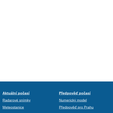
Aktuální počasí
Předpověď počasí
Radarové snímky
Numerický model
Meteostanice
Předpověď pro Prahu