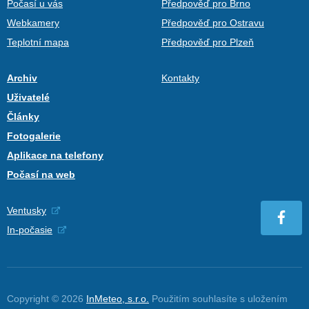
Počasí u vás
Předpověď pro Brno
Webkamery
Předpověď pro Ostravu
Teplotní mapa
Předpověď pro Plzeň
Archiv
Kontakty
Uživatelé
Články
Fotogalerie
Aplikace na telefony
Počasí na web
Ventusky
In-počasie
Copyright © 2026
InMeteo, s.r.o.
Použitím souhlasíte s uložením