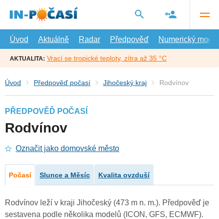
Přejít
na
hlavní
obsah
Úvod
Aktuálně
Radar
Předpověď
Numerický model
Vrací se tropické teploty, zítra až 35 °C
AKTUALITA:
Úvod
Předpověď počasí
Jihočeský kraj
Rodvínov
PŘEDPOVĚĎ POČASÍ
Rodvínov
Označit jako domovské město
Počasí
Slunce a Měsíc
Kvalita ovzduší
Rodvínov leží v kraji Jihočeský (473 m n. m.). Předpověď je
sestavena podle několika modelů (ICON, GFS, ECMWF).