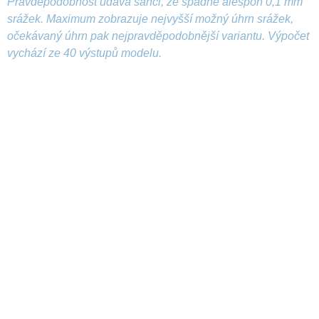
Pravděpodobnost udává šanci, že spadne alespoň 0,1 mm
srážek. Maximum zobrazuje nejvyšší možný úhrn srážek,
očekávaný úhrn pak nejpravděpodobnější variantu. Výpočet
vychází ze 40 výstupů modelu.