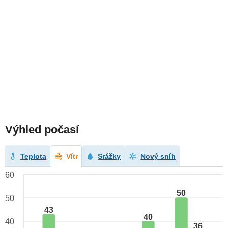
Výhled počasí
Teplota
Vítr
Srážky
Nový sníh
60
50
50
43
40
40
36