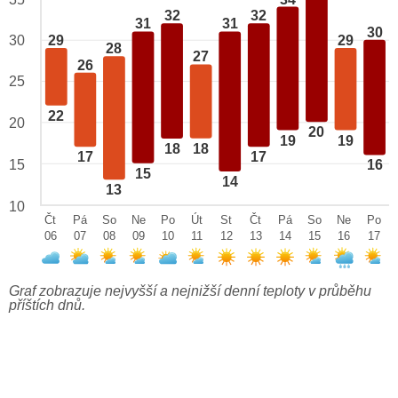
32
32
31
31
30
29
29
30
28
27
26
25
22
20
20
19
19
18
18
17
17
15
16
15
14
13
10
Čt
Pá
So
Ne
Po
Út
St
Čt
Pá
So
Ne
Po
06
07
08
09
10
11
12
13
14
15
16
17
Graf zobrazuje nejvyšší a nejnižší denní teploty v průběhu
příštích dnů.