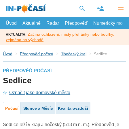
Přejít
na
hlavní
obsah
Úvod
Aktuálně
Radar
Předpověď
Numerický model
Začíná ochlazení, místy přeháňky nebo bouřky,
AKTUALITA:
zejména na východě
Úvod
Předpověď počasí
Jihočeský kraj
Sedlice
PŘEDPOVĚĎ POČASÍ
Sedlice
Označit jako domovské město
Počasí
Slunce a Měsíc
Kvalita ovzduší
Sedlice leží v kraji Jihočeský (513 m n. m.). Předpověď je