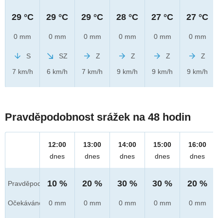
29 °C
29 °C
29 °C
28 °C
27 °C
27 °C
0 mm
0 mm
0 mm
0 mm
0 mm
0 mm
S
SZ
Z
Z
Z
Z
7 km/h
6 km/h
7 km/h
9 km/h
9 km/h
9 km/h
Pravděpodobnost srážek na 48 hodin
12:00
13:00
14:00
15:00
16:00
dnes
dnes
dnes
dnes
dnes
10 %
20 %
30 %
30 %
20 %
Pravděpod.
Očekáváno
0 mm
0 mm
0 mm
0 mm
0 mm