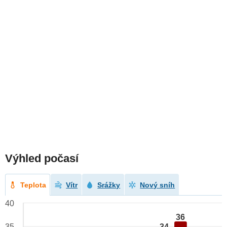
Výhled počasí
Teplota
Vítr
Srážky
Nový sníh
40
36
34
35