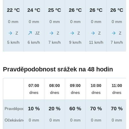
22 °C
24 °C
25 °C
26 °C
26 °C
26 °C
0 mm
0 mm
0 mm
0 mm
0 mm
0 mm
Z
JZ
Z
Z
Z
Z
5 km/h
6 km/h
7 km/h
9 km/h
11 km/h
7 km/h
Pravděpodobnost srážek na 48 hodin
07:00
08:00
09:00
10:00
11:00
dnes
dnes
dnes
dnes
dnes
10 %
20 %
60 %
70 %
70 %
Pravděpod.
Očekáváno
0 mm
0 mm
0 mm
0 mm
0 mm