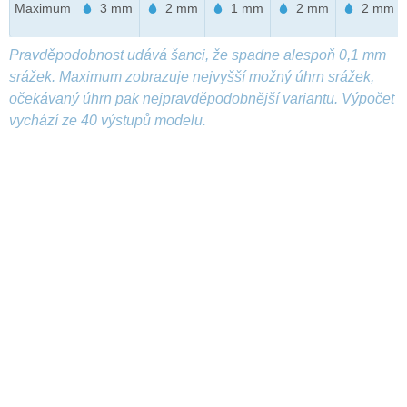
Maximum
3 mm
2 mm
1 mm
2 mm
2 mm
Pravděpodobnost udává šanci, že spadne alespoň 0,1 mm
srážek. Maximum zobrazuje nejvyšší možný úhrn srážek,
očekávaný úhrn pak nejpravděpodobnější variantu. Výpočet
vychází ze 40 výstupů modelu.