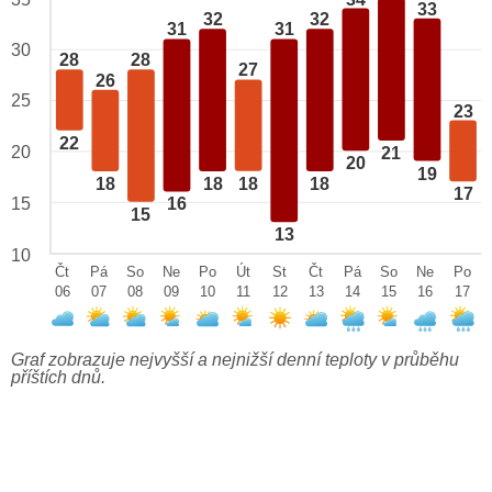
33
32
32
31
31
30
28
28
27
26
25
23
22
20
21
20
19
18
18
18
18
17
15
16
15
13
10
Čt
Pá
So
Ne
Po
Út
St
Čt
Pá
So
Ne
Po
06
07
08
09
10
11
12
13
14
15
16
17
Graf zobrazuje nejvyšší a nejnižší denní teploty v průběhu
příštích dnů.