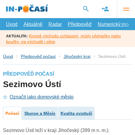
Přejít
na
hlavní
obsah
Úvod
Aktuálně
Radar
Předpověď
Numerický model
Kromě východu ochlazení, místy přeháňky nebo
AKTUALITA:
bouřky, na východě i silné
Úvod
Předpověď počasí
Jihočeský kraj
Sezimovo Ústí
PŘEDPOVĚĎ POČASÍ
Sezimovo Ústí
Označit jako domovské město
Počasí
Slunce a Měsíc
Kvalita ovzduší
Sezimovo Ústí leží v kraji Jihočeský (399 m n. m.).