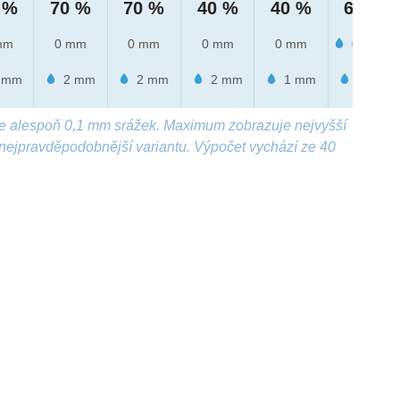
 %
70 %
70 %
40 %
40 %
60 %
mm
0 mm
0 mm
0 mm
0 mm
0.1 mm
 mm
2 mm
2 mm
2 mm
1 mm
2 mm
e alespoň 0,1 mm srážek. Maximum zobrazuje nejvyšší
nejpravděpodobnější variantu. Výpočet vychází ze 40