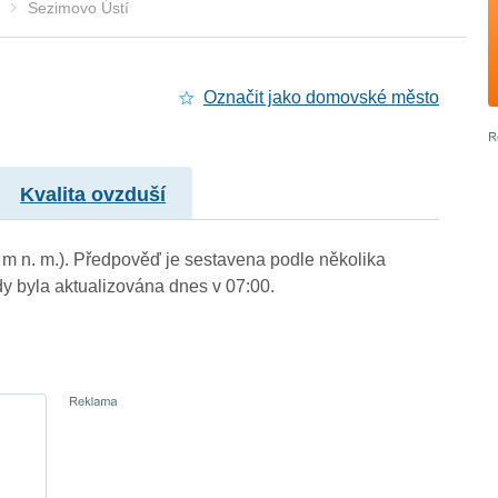
Sezimovo Ústí
Označit jako domovské město
Kvalita ovzduší
9 m n. m.). Předpověď je sestavena podle několika
byla aktualizována dnes v 07:00.