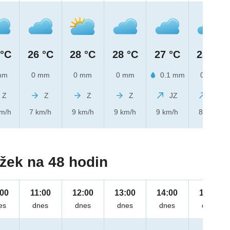
 °C
26 °C
28 °C
28 °C
27 °C
28 °C
mm
0 mm
0 mm
0 mm
0.1 mm
0 mm
Z
Z
Z
Z
JZ
JZ
km/h
7 km/h
9 km/h
9 km/h
9 km/h
8 km/h
žek na 48 hodin
:00
11:00
12:00
13:00
14:00
15:00
es
dnes
dnes
dnes
dnes
dnes