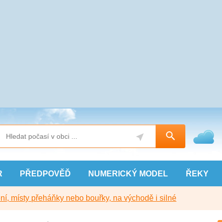
R
PŘEDPOVĚĎ
NUMERICKÝ
MODEL
ŘEKY
í, místy přeháňky nebo bouřky, na východě i silné