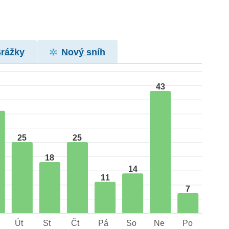
Srážky
Nový sníh
43
25
25
18
14
11
7
Út
St
Čt
Pá
So
Ne
Po