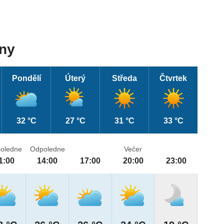
dny
Pondělí
Úterý
Středa
Čtvrtek
32 °C
27 °C
31 °C
33 °C
oledne
Odpoledne
Večer
1:00
14:00
17:00
20:00
23:00