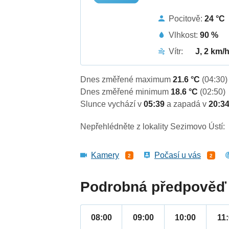
Pocitově:
24 °C
Vlhkost:
90 %
Vítr:
J, 2 km/
Dnes změřené maximum
21.6 °C
(04:30)
Dnes změřené minimum
18.6 °C
(02:50)
Slunce vychází v
05:39
a zapadá v
20:3
Nepřehlédněte z lokality Sezimovo Ústí:
Kamery
Počasí u vás
2
2
Podrobná předpověď 
08:00
09:00
10:00
11