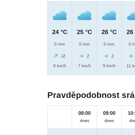
24 °C
25 °C
26 °C
26
0 mm
0 mm
0 mm
0 
JZ
Z
Z
6 km/h
7 km/h
9 km/h
11 
Pravděpodobnost srá
08:00
09:00
10
dnes
dnes
dn