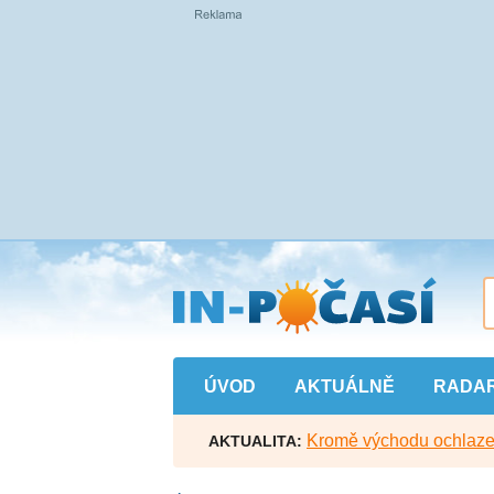
Přejít
na
hlavní
obsah
ÚVOD
AKTUÁLNĚ
RADA
Kromě východu ochlazen
AKTUALITA: