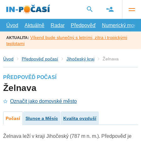
Přejít
na
hlavní
obsah
Úvod
Aktuálně
Radar
Předpověď
Numerický model
Víkend bude slunečný s letními, zítra i tropickými
AKTUALITA:
teplotami
Úvod
Předpověď počasí
Jihočeský kraj
Želnava
PŘEDPOVĚĎ POČASÍ
Želnava
Označit jako domovské město
Počasí
Slunce a Měsíc
Kvalita ovzduší
Želnava leží v kraji Jihočeský (787 m n. m.). Předpověď je