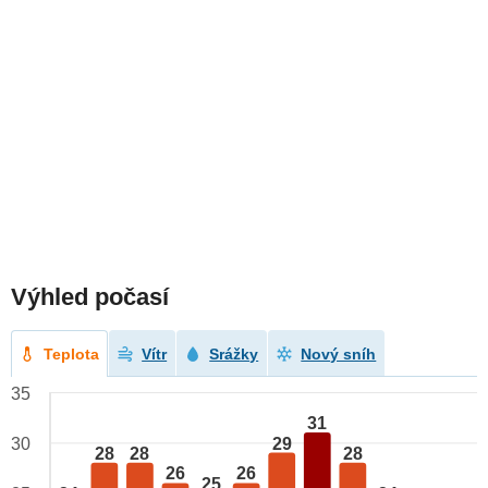
Výhled počasí
Teplota
Vítr
Srážky
Nový sníh
35
31
29
30
28
28
28
26
26
25