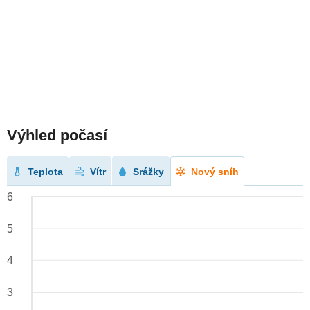
Výhled počasí
Teplota
Vítr
Srážky
Nový sníh
6
5
4
3