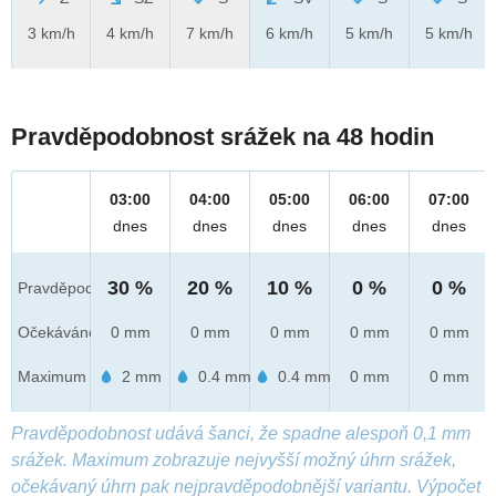
3 km/h
4 km/h
7 km/h
6 km/h
5 km/h
5 km/h
Pravděpodobnost srážek na 48 hodin
03:00
04:00
05:00
06:00
07:00
dnes
dnes
dnes
dnes
dnes
30 %
20 %
10 %
0 %
0 %
Pravděpod.
Očekáváno
0 mm
0 mm
0 mm
0 mm
0 mm
Maximum
2 mm
0.4 mm
0.4 mm
0 mm
0 mm
Pravděpodobnost udává šanci, že spadne alespoň 0,1 mm
srážek. Maximum zobrazuje nejvyšší možný úhrn srážek,
očekávaný úhrn pak nejpravděpodobnější variantu. Výpočet