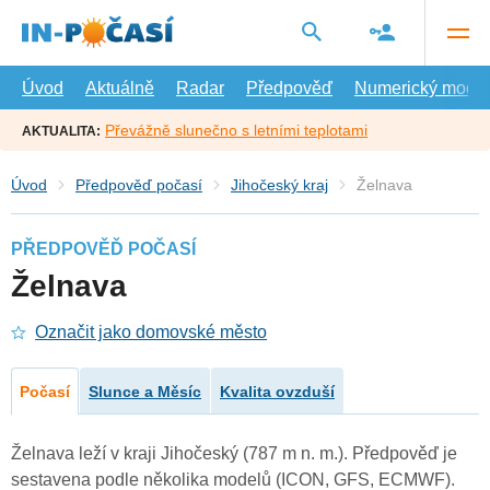
Přejít
na
hlavní
obsah
Úvod
Aktuálně
Radar
Předpověď
Numerický model
Převážně slunečno s letními teplotami
AKTUALITA:
Úvod
Předpověď počasí
Jihočeský kraj
Želnava
PŘEDPOVĚĎ POČASÍ
Želnava
Označit jako domovské město
Počasí
Slunce a Měsíc
Kvalita ovzduší
Želnava leží v kraji Jihočeský (787 m n. m.). Předpověď je
sestavena podle několika modelů (ICON, GFS, ECMWF).