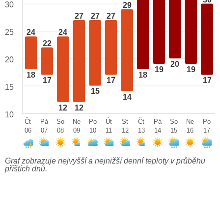
30
29
27
27
27
25
24
24
22
20
20
19
19
18
18
17
17
17
15
15
14
12
12
10
Čt
Pá
So
Ne
Po
Út
St
Čt
Pá
So
Ne
Po
06
07
08
09
10
11
12
13
14
15
16
17
Graf zobrazuje nejvyšší a nejnižší denní teploty v průběhu
příštích dnů.