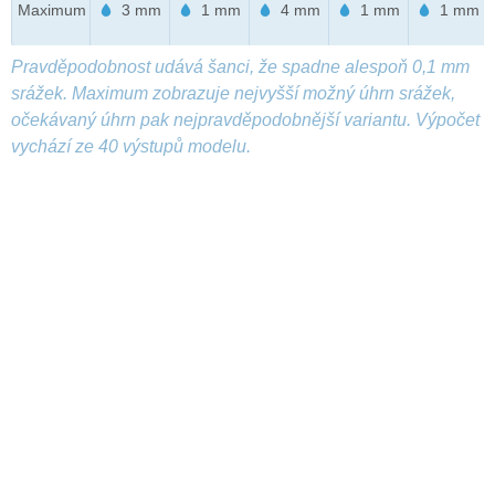
Maximum
3 mm
1 mm
4 mm
1 mm
1 mm
Pravděpodobnost udává šanci, že spadne alespoň 0,1 mm
srážek. Maximum zobrazuje nejvyšší možný úhrn srážek,
očekávaný úhrn pak nejpravděpodobnější variantu. Výpočet
vychází ze 40 výstupů modelu.