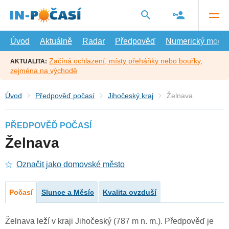
Přejít
na
hlavní
obsah
Úvod
Aktuálně
Radar
Předpověď
Numerický model
Začíná ochlazení, místy přeháňky nebo bouřky,
AKTUALITA:
zejména na východě
Úvod
Předpověď počasí
Jihočeský kraj
Želnava
PŘEDPOVĚĎ POČASÍ
Želnava
Označit jako domovské město
Počasí
Slunce a Měsíc
Kvalita ovzduší
Želnava leží v kraji Jihočeský (787 m n. m.). Předpověď je