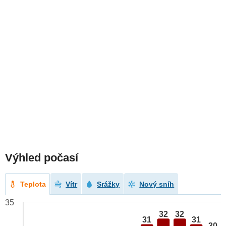
Výhled počasí
Teplota
Vítr
Srážky
Nový sníh
35
32
32
31
31
30