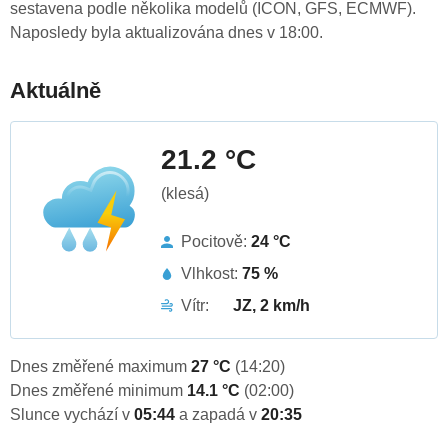
sestavena podle několika modelů (ICON, GFS, ECMWF).
Naposledy byla aktualizována dnes v 18:00.
Aktuálně
21.2 °C
(klesá)
Pocitově:
24 °C
Vlhkost:
75 %
Vítr:
JZ, 2 km/h
Dnes změřené maximum
27 °C
(14:20)
Dnes změřené minimum
14.1 °C
(02:00)
Slunce vychází v
05:44
a zapadá v
20:35