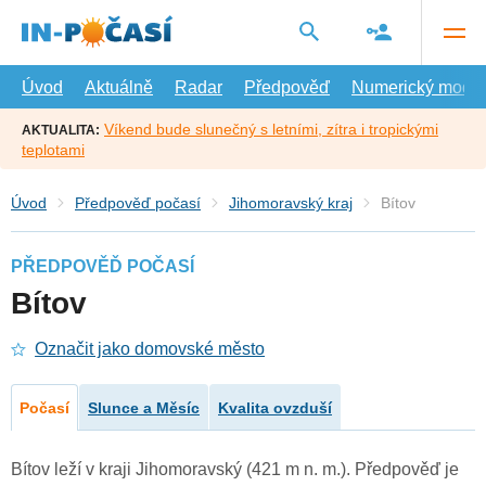
Přejít
na
hlavní
obsah
Úvod
Aktuálně
Radar
Předpověď
Numerický model
Víkend bude slunečný s letními, zítra i tropickými
AKTUALITA:
teplotami
Úvod
Předpověď počasí
Jihomoravský kraj
Bítov
PŘEDPOVĚĎ POČASÍ
Bítov
Označit jako domovské město
Počasí
Slunce a Měsíc
Kvalita ovzduší
Bítov leží v kraji Jihomoravský (421 m n. m.). Předpověď je