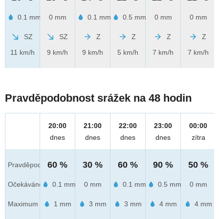
0.1 mm
0 mm
0.1 mm
0.5 mm
0 mm
0 mm
SZ
SZ
Z
Z
Z
Z
11 km/h
9 km/h
9 km/h
5 km/h
7 km/h
7 km/h
Pravděpodobnost srážek na 48 hodin
20:00
21:00
22:00
23:00
00:00
dnes
dnes
dnes
dnes
zítra
60 %
30 %
60 %
90 %
50 %
Pravděpod.
Očekáváno
0.1 mm
0 mm
0.1 mm
0.5 mm
0 mm
Maximum
1 mm
3 mm
3 mm
4 mm
4 mm