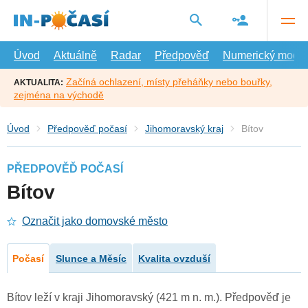
Přejít
na
hlavní
obsah
Úvod
Aktuálně
Radar
Předpověď
Numerický model
Začíná ochlazení, místy přeháňky nebo bouřky,
AKTUALITA:
zejména na východě
Úvod
Předpověď počasí
Jihomoravský kraj
Bítov
PŘEDPOVĚĎ POČASÍ
Bítov
Označit jako domovské město
Počasí
Slunce a Měsíc
Kvalita ovzduší
Bítov leží v kraji Jihomoravský (421 m n. m.). Předpověď je