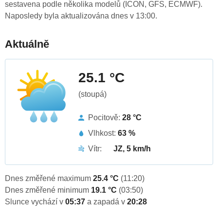
sestavena podle několika modelů (ICON, GFS, ECMWF).
Naposledy byla aktualizována dnes v 13:00.
Aktuálně
25.1 °C
(stoupá)
Pocitově:
28 °C
Vlhkost:
63 %
Vítr:
JZ, 5 km/h
Dnes změřené maximum
25.4 °C
(11:20)
Dnes změřené minimum
19.1 °C
(03:50)
Slunce vychází v
05:37
a zapadá v
20:28