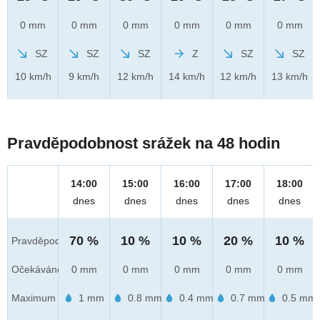
0 mm
0 mm
0 mm
0 mm
0 mm
0 mm
SZ
SZ
SZ
Z
SZ
SZ
10 km/h
9 km/h
12 km/h
14 km/h
12 km/h
13 km/h
Pravděpodobnost srážek na 48 hodin
14:00
15:00
16:00
17:00
18:00
dnes
dnes
dnes
dnes
dnes
70 %
10 %
10 %
20 %
10 %
Pravděpod.
Očekáváno
0 mm
0 mm
0 mm
0 mm
0 mm
Maximum
1 mm
0.8 mm
0.4 mm
0.7 mm
0.5 mm