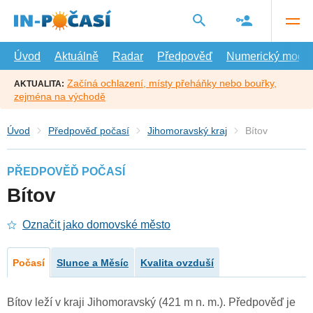
Přejít
na
hlavní
obsah
Úvod
Aktuálně
Radar
Předpověď
Numerický model
Začíná ochlazení, místy přeháňky nebo bouřky,
AKTUALITA:
zejména na východě
Úvod
Předpověď počasí
Jihomoravský kraj
Bítov
PŘEDPOVĚĎ POČASÍ
Bítov
Označit jako domovské město
Počasí
Slunce a Měsíc
Kvalita ovzduší
Bítov leží v kraji Jihomoravský (421 m n. m.). Předpověď je