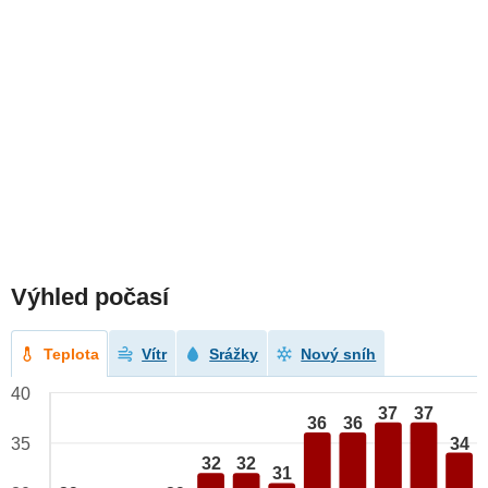
Výhled počasí
Teplota
Vítr
Srážky
Nový sníh
40
37
37
36
36
34
35
32
32
31