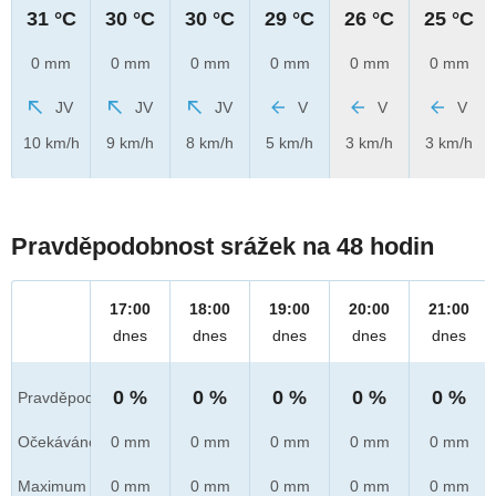
31 °C
30 °C
30 °C
29 °C
26 °C
25 °C
0 mm
0 mm
0 mm
0 mm
0 mm
0 mm
JV
JV
JV
V
V
V
10 km/h
9 km/h
8 km/h
5 km/h
3 km/h
3 km/h
Pravděpodobnost srážek na 48 hodin
17:00
18:00
19:00
20:00
21:00
dnes
dnes
dnes
dnes
dnes
0 %
0 %
0 %
0 %
0 %
Pravděpod.
Očekáváno
0 mm
0 mm
0 mm
0 mm
0 mm
Maximum
0 mm
0 mm
0 mm
0 mm
0 mm