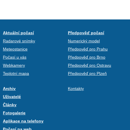
Aktuální počasí
Předpověď počasí
Radarové snímky
Numerický model
Meteostanice
Předpověď pro Prahu
Počasí u vás
Předpověď pro Brno
Webkamery
Předpověď pro Ostravu
Teplotní mapa
Předpověď pro Plzeň
Archiv
Kontakty
Uživatelé
Články
Fotogalerie
Aplikace na telefony
Počasí na web