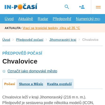
Přejít
na
hlavní
obsah
Úvod
Aktuálně
Radar
Předpověď
Numerický model
Vrací se tropické teploty, zítra až 35 °C
AKTUALITA:
Úvod
Předpověď počasí
Jihomoravský kraj
Chvalovice
PŘEDPOVĚĎ POČASÍ
Chvalovice
Označit jako domovské město
Počasí
Slunce a Měsíc
Kvalita ovzduší
Chvalovice leží v kraji Jihomoravský (216 m n. m.).
Předpověď je sestavena podle několika modelů (ICON,