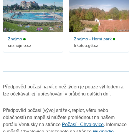
Znojmo
Znojmo - Horní park
snznojmo.cz
frkotou.g6.cz
Předpověď počasí na více než týden je pouze výhledem a
lze očekávat její upřesňování v průběhu dalších dní.
Předpověď počasí (vývoj srážek, teplot, větru nebo
oblačnosti) na mapě si můžete prohlédnout na našem
portálu Ventusky na stránce
Počasí - Chvalovice
. Informace
o městě Chvalovice nalezenete na stránce
Wikipedie
.