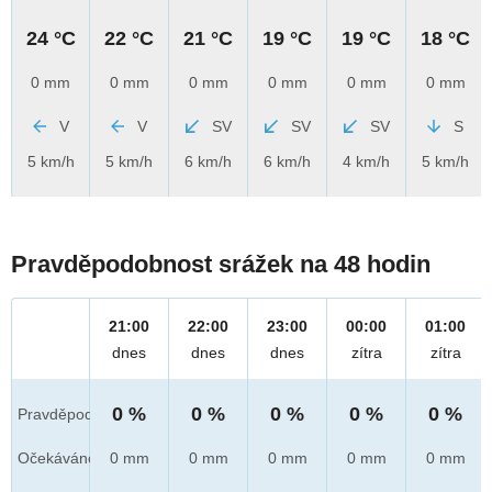
24 °C
22 °C
21 °C
19 °C
19 °C
18 °C
0 mm
0 mm
0 mm
0 mm
0 mm
0 mm
V
V
SV
SV
SV
S
5 km/h
5 km/h
6 km/h
6 km/h
4 km/h
5 km/h
Pravděpodobnost srážek na 48 hodin
21:00
22:00
23:00
00:00
01:00
dnes
dnes
dnes
zítra
zítra
0 %
0 %
0 %
0 %
0 %
Pravděpod.
Očekáváno
0 mm
0 mm
0 mm
0 mm
0 mm