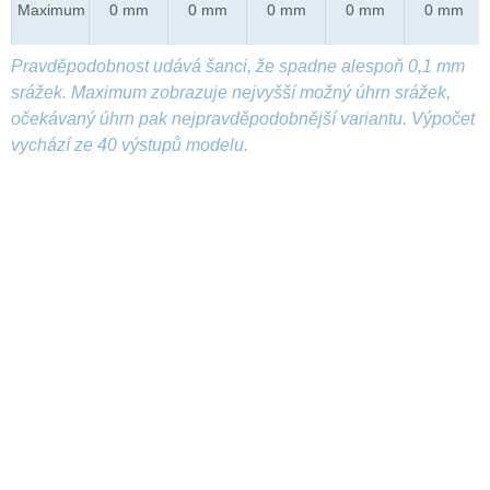
Maximum
0 mm
0 mm
0 mm
0 mm
0 mm
Pravděpodobnost udává šanci, že spadne alespoň 0,1 mm
srážek. Maximum zobrazuje nejvyšší možný úhrn srážek,
očekávaný úhrn pak nejpravděpodobnější variantu. Výpočet
vychází ze 40 výstupů modelu.