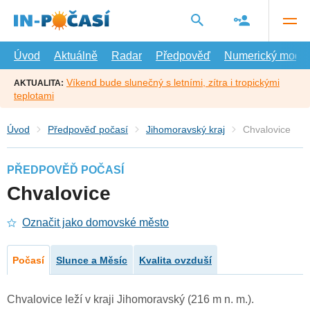
Přejít
na
hlavní
obsah
Úvod
Aktuálně
Radar
Předpověď
Numerický model
Víkend bude slunečný s letními, zítra i tropickými
AKTUALITA:
teplotami
Úvod
Předpověď počasí
Jihomoravský kraj
Chvalovice
PŘEDPOVĚĎ POČASÍ
Chvalovice
Označit jako domovské město
Počasí
Slunce a Měsíc
Kvalita ovzduší
Chvalovice leží v kraji Jihomoravský (216 m n. m.).