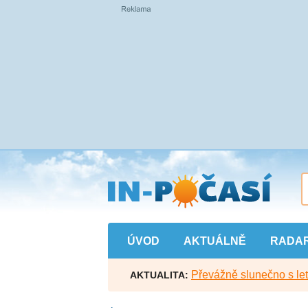
Přejít
na
hlavní
obsah
ÚVOD
AKTUÁLNĚ
RADA
Převážně slunečno s let
AKTUALITA: