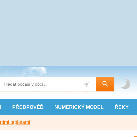
R
PŘEDPOVĚĎ
NUMERICKÝ
MODEL
ŘEKY
ními teplotami