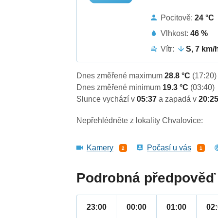
Pocitově:
24 °C
Vlhkost:
46 %
Vítr:
S, 7 km/
Dnes změřené maximum
28.8 °C
(17:20)
Dnes změřené minimum
19.3 °C
(03:40)
Slunce vychází v
05:37
a zapadá v
20:2
Nepřehlédněte z lokality Chvalovice:
Kamery
Počasí u vás
2
1
Podrobná předpověď 
23:00
00:00
01:00
02