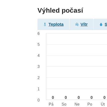
Výhled počasí
Teplota
Vítr
6
5
4
3
2
1
0
0
0
0
0
0
Pá
So
Ne
Po
Út