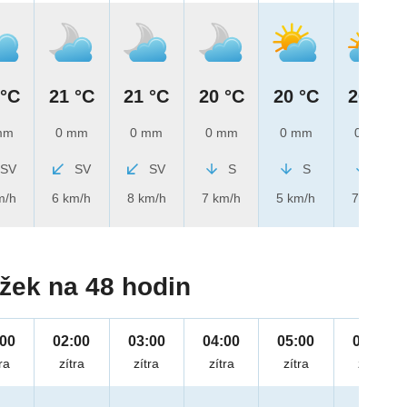
 °C
21 °C
21 °C
20 °C
20 °C
20 °C
mm
0 mm
0 mm
0 mm
0 mm
0 mm
SV
SV
SV
S
S
S
m/h
6 km/h
8 km/h
7 km/h
5 km/h
7 km/h
žek na 48 hodin
:00
02:00
03:00
04:00
05:00
06:00
ra
zítra
zítra
zítra
zítra
zítra