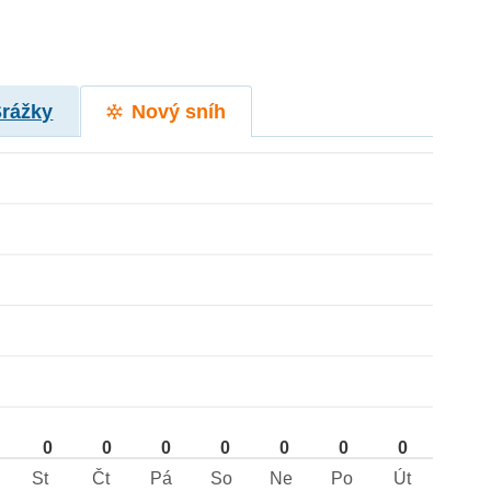
Srážky
Nový sníh
0
0
0
0
0
0
0
St
Čt
Pá
So
Ne
Po
Út