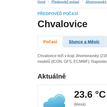
Úvod
Předpověď počasí
Jihomoravský 
PŘEDPOVĚĎ POČASÍ
Chvalovice
Počasí
Slunce a Měsíc
Chvalovice leží v kraji Jihomoravský (21
modelů (ICON, GFS, ECMWF). Naposledy 
Aktuálně
23.6 °C
(klesá)