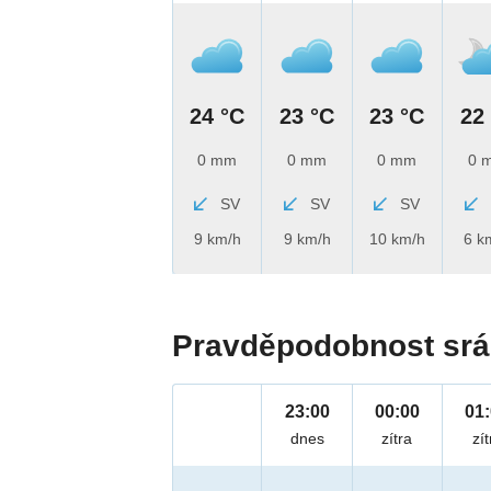
24 °C
23 °C
23 °C
22
0 mm
0 mm
0 mm
0 
SV
SV
SV
9 km/h
9 km/h
10 km/h
6 k
Pravděpodobnost srá
23:00
00:00
01
dnes
zítra
zít