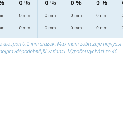
 %
0 %
0 %
0 %
0 %
0 %
mm
0 mm
0 mm
0 mm
0 mm
0 mm
mm
0 mm
0 mm
0 mm
0 mm
0 mm
e alespoň 0,1 mm srážek. Maximum zobrazuje nejvyšší
nejpravděpodobnější variantu. Výpočet vychází ze 40