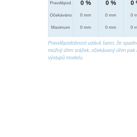
0 %
0 %
0
Pravděpod.
Očekáváno
0 mm
0 mm
0 
Maximum
0 mm
0 mm
0 
Pravděpodobnost udává šanci, že spadn
možný úhrn srážek, očekávaný úhrn pak 
výstupů modelu.