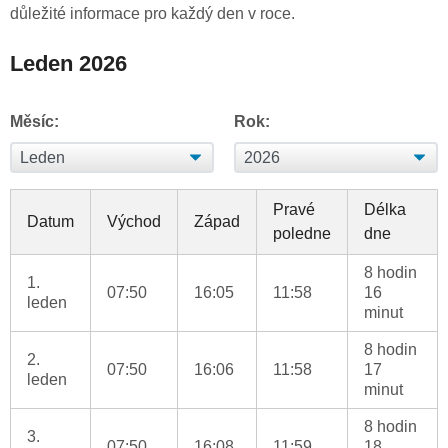
důležité informace pro každý den v roce.
Leden 2026
Měsíc:
Rok:
Pravé
Délka
Datum
Východ
Západ
poledne
dne
8 hodin
1.
07:50
16:05
11:58
16
leden
minut
8 hodin
2.
07:50
16:06
11:58
17
leden
minut
8 hodin
3.
07:50
16:08
11:59
18