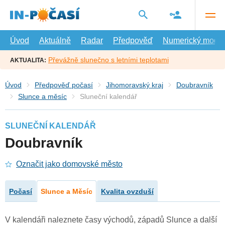
Přejít
na
hlavní
obsah
Úvod
Aktuálně
Radar
Předpověď
Numerický model
Převážně slunečno s letními teplotami
AKTUALITA:
Úvod
Předpověď počasí
Jihomoravský kraj
Doubravník
Slunce a měsíc
Sluneční kalendář
SLUNEČNÍ KALENDÁŘ
Doubravník
Označit jako domovské město
Počasí
Slunce a Měsíc
Kvalita ovzduší
V kalendáři naleznete časy východů, západů Slunce a další