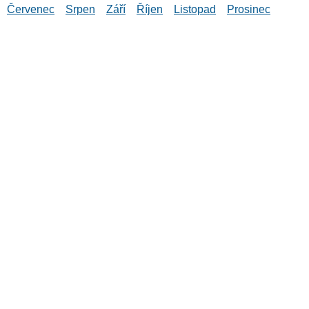
Červenec
Srpen
Září
Říjen
Listopad
Prosinec