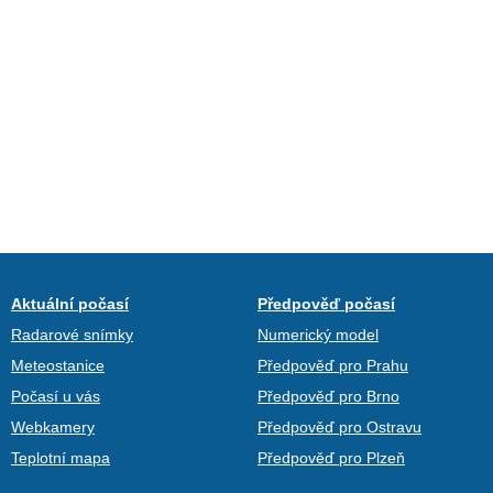
Aktuální počasí
Předpověď počasí
Radarové snímky
Numerický model
Meteostanice
Předpověď pro Prahu
Počasí u vás
Předpověď pro Brno
Webkamery
Předpověď pro Ostravu
Teplotní mapa
Předpověď pro Plzeň