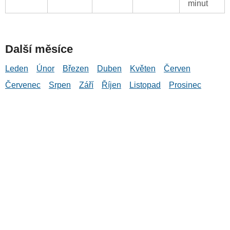
minut
Další měsíce
Leden
Únor
Březen
Duben
Květen
Červen
Červenec
Srpen
Září
Říjen
Listopad
Prosinec