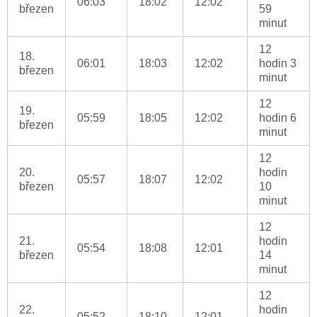
06:03
18:02
12:02
březen
59
minut
12
18.
06:01
18:03
12:02
hodin 3
březen
minut
12
19.
05:59
18:05
12:02
hodin 6
březen
minut
12
20.
hodin
05:57
18:07
12:02
březen
10
minut
12
21.
hodin
05:54
18:08
12:01
březen
14
minut
12
22.
hodin
05:52
18:10
12:01