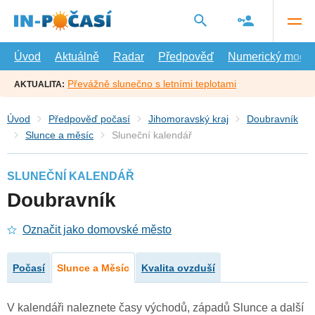
Přejít
na
hlavní
obsah
Úvod
Aktuálně
Radar
Předpověď
Numerický model
Převážně slunečno s letními teplotami
AKTUALITA:
Úvod
Předpověď počasí
Jihomoravský kraj
Doubravník
Slunce a měsíc
Sluneční kalendář
SLUNEČNÍ KALENDÁŘ
Doubravník
Označit jako domovské město
Počasí
Slunce a Měsíc
Kvalita ovzduší
V kalendáři naleznete časy východů, západů Slunce a další