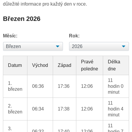
důležité informace pro každý den v roce.
Březen 2026
Měsíc:
Rok:
Pravé
Délka
Datum
Východ
Západ
poledne
dne
11
1.
06:36
17:36
12:06
hodin 0
březen
minut
11
2.
06:34
17:38
12:06
hodin 4
březen
minut
11
3.
06:32
17:40
12:06
hodin 7