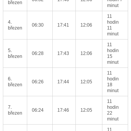
březen
minut
11
4.
hodin
06:30
17:41
12:06
březen
11
minut
11
5.
hodin
06:28
17:43
12:06
březen
15
minut
11
6.
hodin
06:26
17:44
12:05
březen
18
minut
11
7.
hodin
06:24
17:46
12:05
březen
22
minut
11