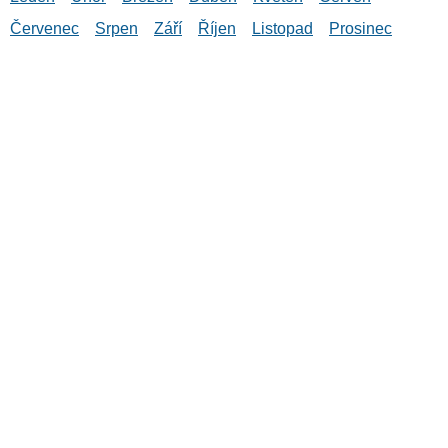
Červenec
Srpen
Září
Říjen
Listopad
Prosinec