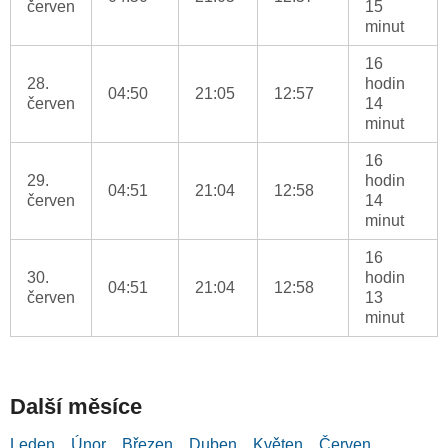
červen
15
minut
16
28.
hodin
04:50
21:05
12:57
červen
14
minut
16
29.
hodin
04:51
21:04
12:58
červen
14
minut
16
30.
hodin
04:51
21:04
12:58
červen
13
minut
Další měsíce
Leden
Únor
Březen
Duben
Květen
Červen