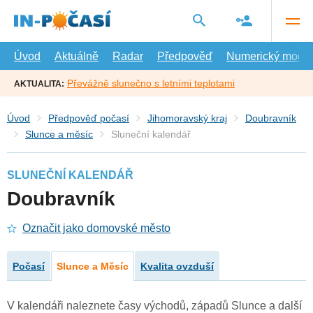
Přejít
na
hlavní
obsah
Úvod
Aktuálně
Radar
Předpověď
Numerický model
Převážně slunečno s letními teplotami
AKTUALITA:
Úvod
Předpověď počasí
Jihomoravský kraj
Doubravník
Slunce a měsíc
Sluneční kalendář
SLUNEČNÍ KALENDÁŘ
Doubravník
Označit jako domovské město
Počasí
Slunce a Měsíc
Kvalita ovzduší
V kalendáři naleznete časy východů, západů Slunce a další