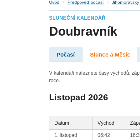
Úvod
Předpověď počasí
Jihomoravský 
SLUNEČNÍ KALENDÁŘ
Doubravník
Počasí
Slunce a Měsíc
V kalendáři naleznete časy východů, záp
roce.
Listopad 2026
Datum
Východ
Záp
1. listopad
06:42
16: