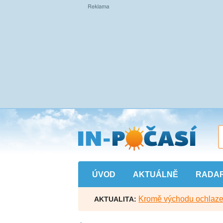
Přejít
na
hlavní
obsah
ÚVOD
AKTUÁLNĚ
RADA
Kromě východu ochlazen
AKTUALITA: