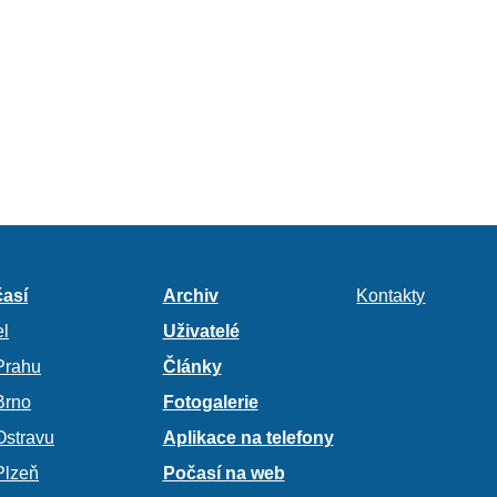
así
Archiv
Kontakty
l
Uživatelé
Prahu
Články
Brno
Fotogalerie
Ostravu
Aplikace na telefony
Plzeň
Počasí na web