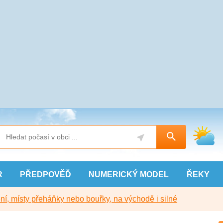
R
PŘEDPOVĚĎ
NUMERICKÝ
MODEL
ŘEKY
í, místy přeháňky nebo bouřky, na východě i silné