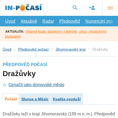
Přejít
na
hlavní
obsah
Úvod
Aktuálně
Radar
Předpověď
Numerický model
Víkend bude slunečný s letními, zítra i tropickými
AKTUALITA:
teplotami
Úvod
Předpověď počasí
Jihomoravský kraj
Dražůvky
PŘEDPOVĚĎ POČASÍ
Dražůvky
Označit jako domovské město
Počasí
Slunce a Měsíc
Kvalita ovzduší
Dražůvky leží v kraji Jihomoravský (199 m n. m.). Předpověď