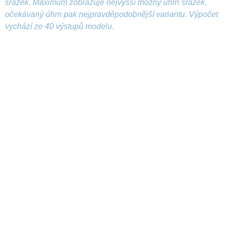
srážek. Maximum zobrazuje nejvyšší možný úhrn srážek,
očekávaný úhrn pak nejpravděpodobnější variantu. Výpočet
vychází ze 40 výstupů modelu.