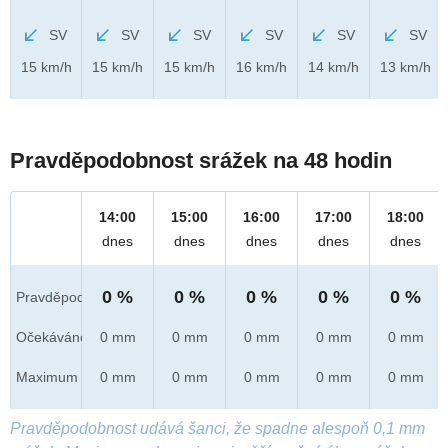
SV
SV
SV
SV
SV
SV
15 km/h
15 km/h
15 km/h
16 km/h
14 km/h
13 km/h
Pravděpodobnost srážek na 48 hodin
14:00
15:00
16:00
17:00
18:00
dnes
dnes
dnes
dnes
dnes
0 %
0 %
0 %
0 %
0 %
Pravděpod.
Očekáváno
0 mm
0 mm
0 mm
0 mm
0 mm
Maximum
0 mm
0 mm
0 mm
0 mm
0 mm
Pravděpodobnost udává šanci, že spadne alespoň 0,1 mm