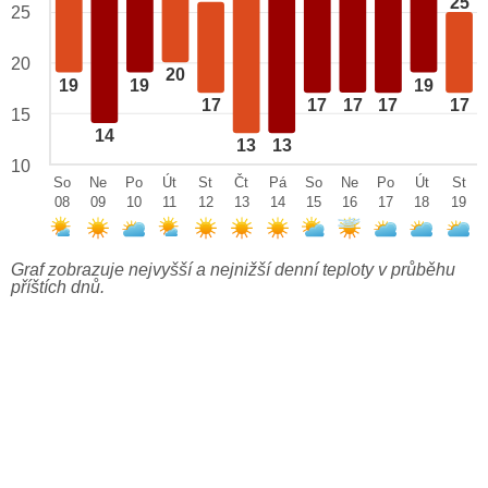
25
25
20
20
19
19
19
17
17
17
17
17
15
14
13
13
10
So
Ne
Po
Út
St
Čt
Pá
So
Ne
Po
Út
St
08
09
10
11
12
13
14
15
16
17
18
19
Graf zobrazuje nejvyšší a nejnižší denní teploty v průběhu
příštích dnů.