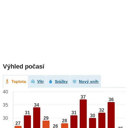
Výhled počasí
Teplota
Vítr
Srážky
Nový sníh
40
37
36
34
35
32
31
31
30
29
30
28
27
26