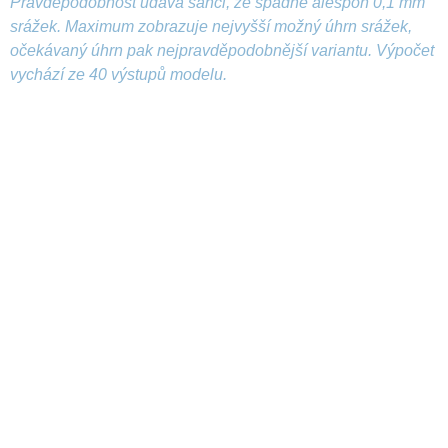
Pravděpodobnost udává šanci, že spadne alespoň 0,1 mm
srážek. Maximum zobrazuje nejvyšší možný úhrn srážek,
očekávaný úhrn pak nejpravděpodobnější variantu. Výpočet
vychází ze 40 výstupů modelu.