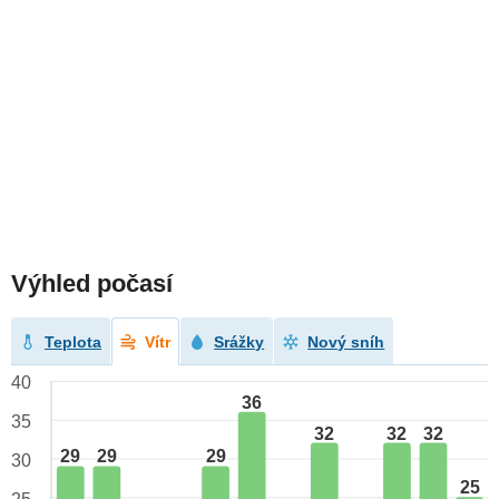
Výhled počasí
Teplota
Vítr
Srážky
Nový sníh
40
36
35
32
32
32
29
29
29
30
25