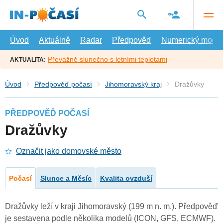
Přejít
na
hlavní
obsah
Úvod
Aktuálně
Radar
Předpověď
Numerický model
Převážně slunečno s letními teplotami
AKTUALITA:
Úvod
Předpověď počasí
Jihomoravský kraj
Dražůvky
PŘEDPOVĚĎ POČASÍ
Dražůvky
Označit jako domovské město
Počasí
Slunce a Měsíc
Kvalita ovzduší
Dražůvky leží v kraji Jihomoravský (199 m n. m.). Předpověď
je sestavena podle několika modelů (ICON, GFS, ECMWF).