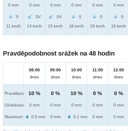
0 mm
0 mm
0 mm
0 mm
0 mm
0 mm
S
SV
SV
S
S
S
11 km/h
13 km/h
15 km/h
18 km/h
18 km/h
18 km/h
Pravděpodobnost srážek na 48 hodin
08:00
09:00
10:00
11:00
12:00
dnes
dnes
dnes
dnes
dnes
10 %
0 %
10 %
0 %
0 %
Pravděpod.
Očekáváno
0 mm
0 mm
0 mm
0 mm
0 mm
Maximum
0.5 mm
0 mm
0.1 mm
0 mm
0 mm