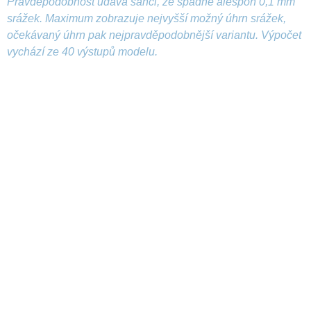
Pravděpodobnost udává šanci, že spadne alespoň 0,1 mm
srážek. Maximum zobrazuje nejvyšší možný úhrn srážek,
očekávaný úhrn pak nejpravděpodobnější variantu. Výpočet
vychází ze 40 výstupů modelu.