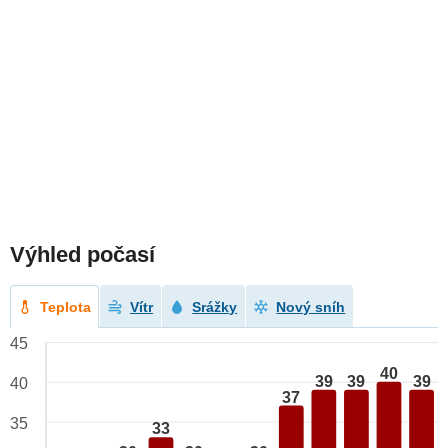
Výhled počasí
Teplota
Vítr
Srážky
Nový sníh
45
40
39
39
39
40
37
35
33