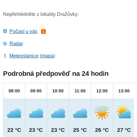
Nepřehlédněte z lokality Dražůvky:
Počasí u vás
1
Radar
Meteostanice
(
mapa
)
Podrobná předpověď na 24 hodin
08:00
09:00
10:00
11:00
12:00
13:00
22 °C
23 °C
23 °C
25 °C
26 °C
27 °C