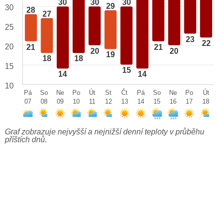
30
30
30
29
30
28
27
25
23
22
20
21
21
20
20
19
18
18
15
15
14
14
10
Pá
So
Ne
Po
Út
St
Čt
Pá
So
Ne
Po
Út
07
08
09
10
11
12
13
14
15
16
17
18
Graf zobrazuje nejvyšší a nejnižší denní teploty v průběhu
příštích dnů.