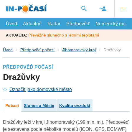
Přejít
na
hlavní
obsah
Úvod
Aktuálně
Radar
Předpověď
Numerický model
Převážně slunečno s letními teplotami
AKTUALITA:
Úvod
Předpověď počasí
Jihomoravský kraj
Dražůvky
PŘEDPOVĚĎ POČASÍ
Dražůvky
Označit jako domovské město
Počasí
Slunce a Měsíc
Kvalita ovzduší
Dražůvky leží v kraji Jihomoravský (199 m n. m.). Předpověď
je sestavena podle několika modelů (ICON, GFS, ECMWF).