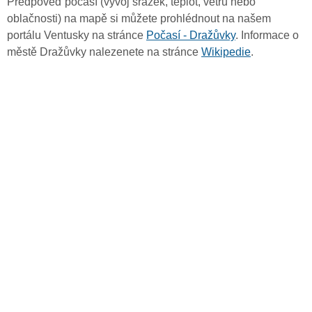
Předpověď počasí (vývoj srážek, teplot, větru nebo
oblačnosti) na mapě si můžete prohlédnout na našem
portálu Ventusky na stránce
Počasí - Dražůvky
. Informace o
městě Dražůvky nalezenete na stránce
Wikipedie
.