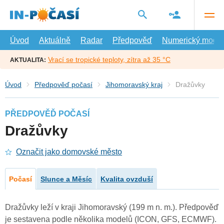
Přejít
na
hlavní
obsah
Úvod
Aktuálně
Radar
Předpověď
Numerický model
Vrací se tropické teploty, zítra až 35 °C
AKTUALITA:
Úvod
Předpověď počasí
Jihomoravský kraj
Dražůvky
PŘEDPOVĚĎ POČASÍ
Dražůvky
Označit jako domovské město
Počasí
Slunce a Měsíc
Kvalita ovzduší
Dražůvky leží v kraji Jihomoravský (199 m n. m.). Předpověď
je sestavena podle několika modelů (ICON, GFS, ECMWF).