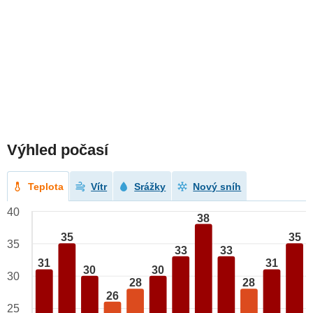
Výhled počasí
Teplota
Vítr
Srážky
Nový sníh
40
38
35
35
35
33
33
31
31
30
30
30
28
28
26
25