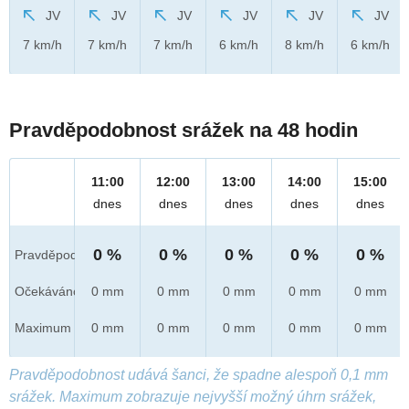
JV
JV
JV
JV
JV
JV
7 km/h
7 km/h
7 km/h
6 km/h
8 km/h
6 km/h
Pravděpodobnost srážek na 48 hodin
11:00
12:00
13:00
14:00
15:00
dnes
dnes
dnes
dnes
dnes
0 %
0 %
0 %
0 %
0 %
Pravděpod.
Očekáváno
0 mm
0 mm
0 mm
0 mm
0 mm
Maximum
0 mm
0 mm
0 mm
0 mm
0 mm
Pravděpodobnost udává šanci, že spadne alespoň 0,1 mm
srážek. Maximum zobrazuje nejvyšší možný úhrn srážek,