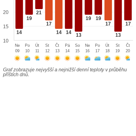
20
21
19
19
19
17
17
17
15
14
14
14
13
13
10
Ne
Po
Út
St
Čt
Pá
So
Ne
Po
Út
St
Čt
09
10
11
12
13
14
15
16
17
18
19
20
Graf zobrazuje nejvyšší a nejnižší denní teploty v průběhu
příštích dnů.