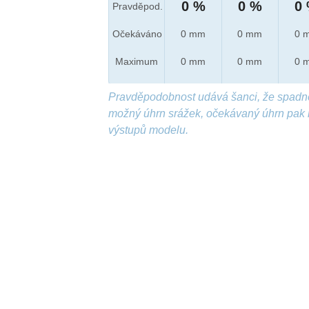
0 %
0 %
0
Pravděpod.
Očekáváno
0 mm
0 mm
0 
Maximum
0 mm
0 mm
0 
Pravděpodobnost udává šanci, že spadn
možný úhrn srážek, očekávaný úhrn pak 
výstupů modelu.