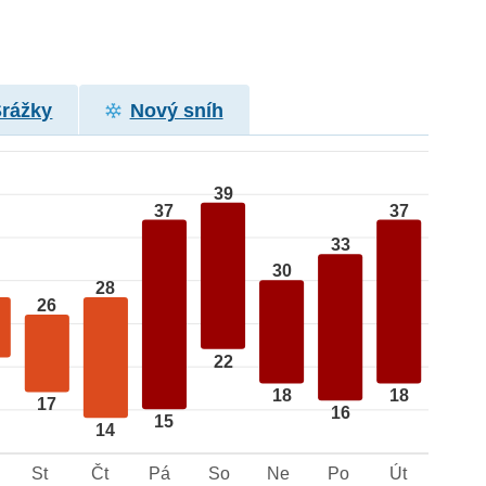
Srážky
Nový sníh
39
37
37
33
30
28
26
22
18
18
17
16
15
14
St
Čt
Pá
So
Ne
Po
Út