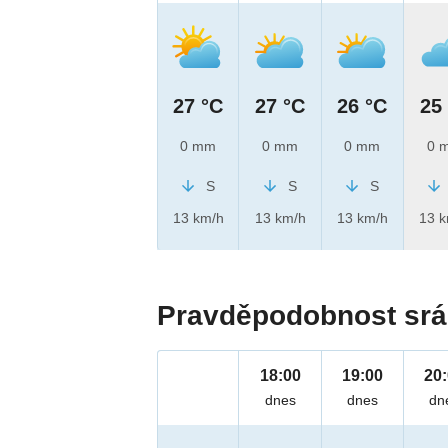
27 °C
27 °C
26 °C
25
0 mm
0 mm
0 mm
0 
S
S
S
13 km/h
13 km/h
13 km/h
13 
Pravděpodobnost srá
18:00
19:00
20
dnes
dnes
dn