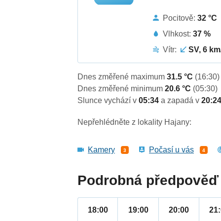
Pocitově:
32 °C
Vlhkost:
37 %
Vítr:
SV, 6 km
Dnes změřené maximum
31.5 °C
(16:30)
Dnes změřené minimum
20.6 °C
(05:30)
Slunce vychází v
05:34
a zapadá v
20:2
Nepřehlédněte z lokality Hajany:
Kamery
Počasí u vás
3
4
Podrobná předpověď 
18:00
19:00
20:00
21