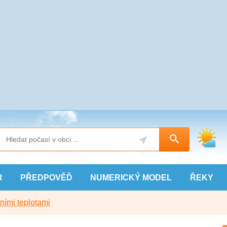
R
PŘEDPOVĚĎ
NUMERICKÝ
MODEL
ŘEKY
ními teplotami