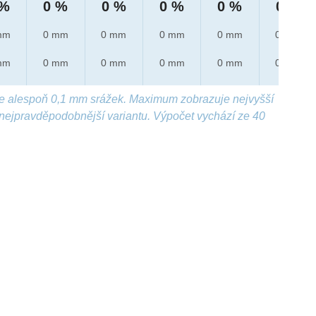
 %
0 %
0 %
0 %
0 %
0 %
mm
0 mm
0 mm
0 mm
0 mm
0 mm
mm
0 mm
0 mm
0 mm
0 mm
0 mm
e alespoň 0,1 mm srážek. Maximum zobrazuje nejvyšší
nejpravděpodobnější variantu. Výpočet vychází ze 40