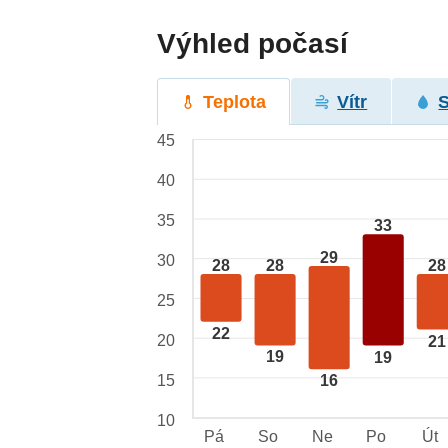
Výhled počasí
Teplota
Vítr
45
40
35
33
29
30
28
28
28
25
22
20
21
19
19
15
16
10
Pá
So
Ne
Po
Út