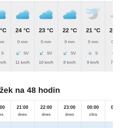
 °C
24 °C
23 °C
22 °C
21 °C
20 °C
mm
0 mm
0 mm
0 mm
0 mm
0 mm
S
SV
SV
SV
S
S
km/h
11 km/h
10 km/h
8 km/h
9 km/h
7 km/h
žek na 48 hodin
:00
21:00
22:00
23:00
00:00
01:00
es
dnes
dnes
dnes
zítra
zítra