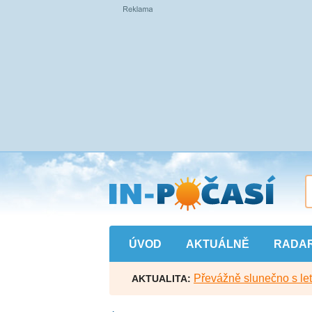
Přejít
na
hlavní
obsah
ÚVOD
AKTUÁLNĚ
RADA
Převážně slunečno s let
AKTUALITA: