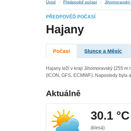
Úvod
Předpověď počasí
Jihomoravský 
PŘEDPOVĚĎ POČASÍ
Hajany
Počasí
Slunce a Měsíc
Hajany leží v kraji Jihomoravský (255 m
(ICON, GFS, ECMWF). Naposledy byla ak
Aktuálně
30.1 °C
(klesá)