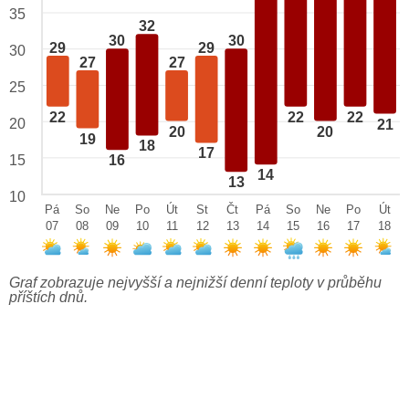
35
32
30
30
29
29
30
27
27
25
22
22
22
20
21
20
20
19
18
17
15
16
14
13
10
Pá
So
Ne
Po
Út
St
Čt
Pá
So
Ne
Po
Út
07
08
09
10
11
12
13
14
15
16
17
18
Graf zobrazuje nejvyšší a nejnižší denní teploty v průběhu
příštích dnů.