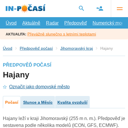
Přejít
na
hlavní
obsah
Úvod
Aktuálně
Radar
Předpověď
Numerický model
Převážně slunečno s letními teplotami
AKTUALITA:
Úvod
Předpověď počasí
Jihomoravský kraj
Hajany
PŘEDPOVĚĎ POČASÍ
Hajany
Označit jako domovské město
Počasí
Slunce a Měsíc
Kvalita ovzduší
Hajany leží v kraji Jihomoravský (255 m n. m.). Předpověď je
sestavena podle několika modelů (ICON, GFS, ECMWF).