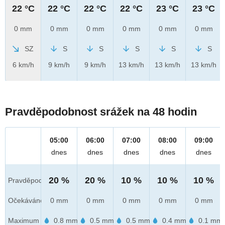
22 °C
22 °C
22 °C
22 °C
23 °C
23 °C
0 mm
0 mm
0 mm
0 mm
0 mm
0 mm
SZ
S
S
S
S
S
6 km/h
9 km/h
9 km/h
13 km/h
13 km/h
13 km/h
Pravděpodobnost srážek na 48 hodin
05:00
06:00
07:00
08:00
09:00
dnes
dnes
dnes
dnes
dnes
20 %
20 %
10 %
10 %
10 %
Pravděpod.
Očekáváno
0 mm
0 mm
0 mm
0 mm
0 mm
Maximum
0.8 mm
0.5 mm
0.5 mm
0.4 mm
0.1 mm