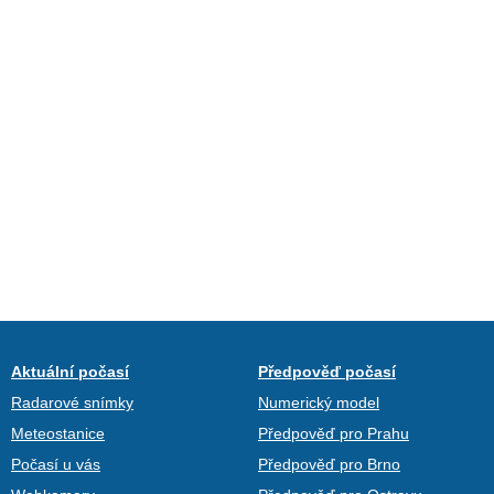
Aktuální počasí
Předpověď počasí
Radarové snímky
Numerický model
Meteostanice
Předpověď pro Prahu
Počasí u vás
Předpověď pro Brno