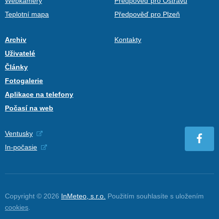
Webkamery
Předpověď pro Ostravu
Teplotní mapa
Předpověď pro Plzeň
Archiv
Kontakty
Uživatelé
Články
Fotogalerie
Aplikace na telefony
Počasí na web
Ventusky
In-počasie
Copyright © 2026
InMeteo, s.r.o.
Použitím souhlasíte s uložením
cookies
.