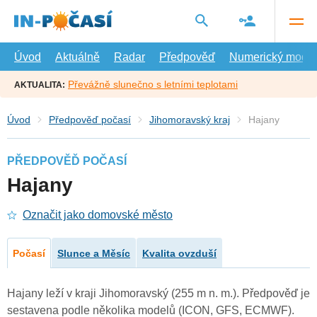
Přejít
na
hlavní
obsah
Úvod
Aktuálně
Radar
Předpověď
Numerický model
Převážně slunečno s letními teplotami
AKTUALITA:
Úvod
Předpověď počasí
Jihomoravský kraj
Hajany
PŘEDPOVĚĎ POČASÍ
Hajany
Označit jako domovské město
Počasí
Slunce a Měsíc
Kvalita ovzduší
Hajany leží v kraji Jihomoravský (255 m n. m.). Předpověď je
sestavena podle několika modelů (ICON, GFS, ECMWF).