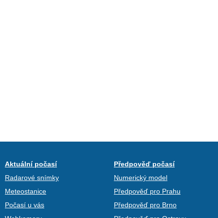
Aktuální počasí
Předpověď počasí
Radarové snímky
Numerický model
Meteostanice
Předpověď pro Prahu
Počasí u vás
Předpověď pro Brno