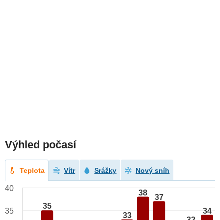
Výhled počasí
Teplota
Vítr
Srážky
Nový sníh
40
38
37
35
34
35
33