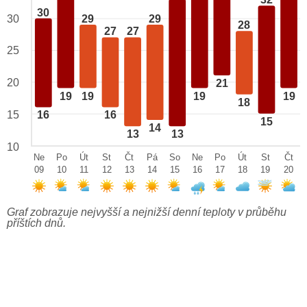
32
30
29
29
30
28
27
27
25
20
21
19
19
19
19
18
15
16
16
15
14
13
13
10
Ne
Po
Út
St
Čt
Pá
So
Ne
Po
Út
St
Čt
09
10
11
12
13
14
15
16
17
18
19
20
Graf zobrazuje nejvyšší a nejnižší denní teploty v průběhu
příštích dnů.