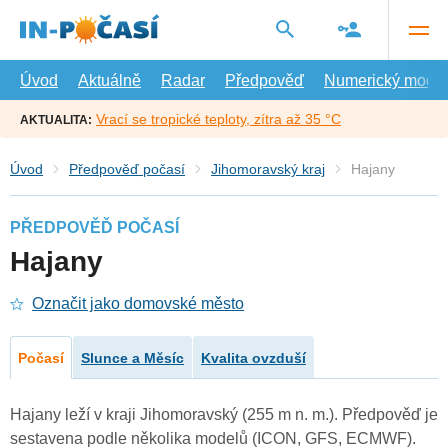
Přejít
na
hlavní
obsah
Úvod
Aktuálně
Radar
Předpověď
Numerický model
Vrací se tropické teploty, zítra až 35 °C
AKTUALITA:
Úvod
Předpověď počasí
Jihomoravský kraj
Hajany
PŘEDPOVĚĎ POČASÍ
Hajany
Označit jako domovské město
Počasí
Slunce a Měsíc
Kvalita ovzduší
Hajany leží v kraji Jihomoravský (255 m n. m.). Předpověď je
sestavena podle několika modelů (ICON, GFS, ECMWF).