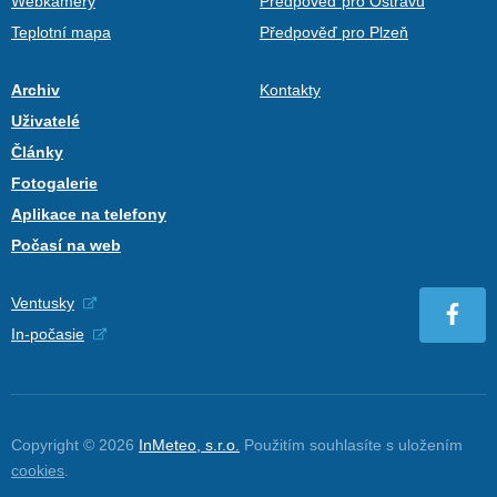
Webkamery
Předpověď pro Ostravu
Teplotní mapa
Předpověď pro Plzeň
Archiv
Kontakty
Uživatelé
Články
Fotogalerie
Aplikace na telefony
Počasí na web
Ventusky
In-počasie
Copyright © 2026
InMeteo, s.r.o.
Použitím souhlasíte s uložením
cookies
.