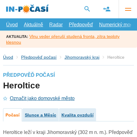
Přejít
na
hlavní
obsah
Úvod
Aktuálně
Radar
Předpověď
Numerický model
Vlnu veder přeruší studená fronta, zítra teploty
AKTUALITA:
klesnou
Úvod
Předpověď počasí
Jihomoravský kraj
Heroltice
PŘEDPOVĚĎ POČASÍ
Heroltice
Označit jako domovské město
Počasí
Slunce a Měsíc
Kvalita ovzduší
Heroltice leží v kraji Jihomoravský (302 m n. m.). Předpověď