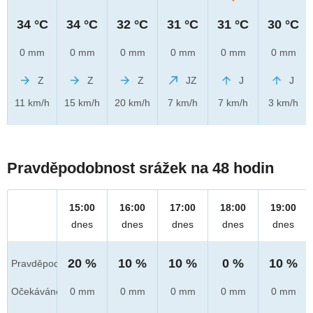
34 °C
34 °C
32 °C
31 °C
31 °C
30 °C
0 mm
0 mm
0 mm
0 mm
0 mm
0 mm
Z
Z
Z
JZ
J
J
11 km/h
15 km/h
20 km/h
7 km/h
7 km/h
3 km/h
Pravděpodobnost srážek na 48 hodin
15:00
16:00
17:00
18:00
19:00
dnes
dnes
dnes
dnes
dnes
20 %
10 %
10 %
0 %
10 %
Pravděpod.
Očekáváno
0 mm
0 mm
0 mm
0 mm
0 mm