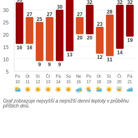
32
32
32
30
30
28
27
27
27
25
25
23
20
20
20
19
15
16
16
14
13
12
10
11
9
9
9
5
Po
Út
St
Čt
Pá
So
Ne
Po
Út
St
Čt
Pá
10
11
12
13
14
15
16
17
18
19
20
21
Graf zobrazuje nejvyšší a nejnižší denní teploty v průběhu
příštích dnů.