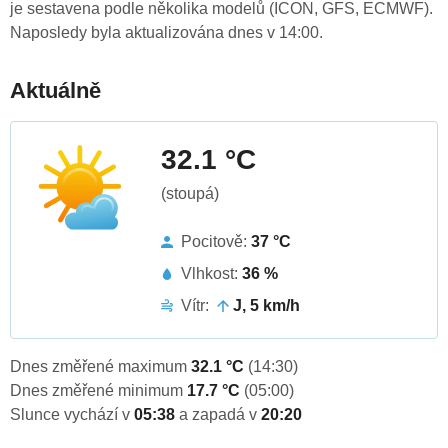
je sestavena podle několika modelů (ICON, GFS, ECMWF).
Naposledy byla aktualizována dnes v 14:00.
Aktuálně
32.1 °C
(stoupá)
Pocitově:
37 °C
Vlhkost:
36 %
Vítr:
J, 5 km/h
Dnes změřené maximum
32.1 °C
(14:30)
Dnes změřené minimum
17.7 °C
(05:00)
Slunce vychází v
05:38
a zapadá v
20:20