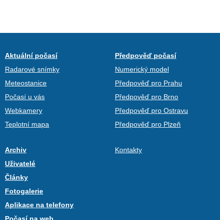
Aktuální počasí
Předpověď počasí
Radarové snímky
Numerický model
Meteostanice
Předpověď pro Prahu
Počasí u vás
Předpověď pro Brno
Webkamery
Předpověď pro Ostravu
Teplotní mapa
Předpověď pro Plzeň
Archiv
Kontakty
Uživatelé
Články
Fotogalerie
Aplikace na telefony
Počasí na web