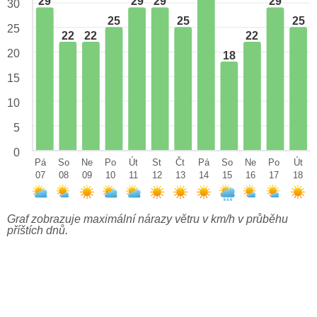
29
29
29
29
30
25
25
25
25
22
22
22
20
18
15
10
5
0
Pá
So
Ne
Po
Út
St
Čt
Pá
So
Ne
Po
Út
07
08
09
10
11
12
13
14
15
16
17
18
Graf zobrazuje maximální nárazy větru v km/h v průběhu
příštích dnů.