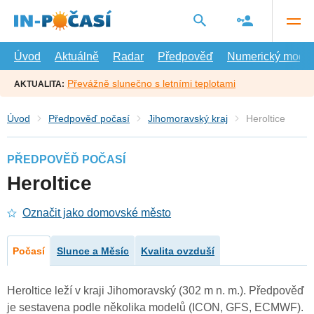
Přejít
na
hlavní
obsah
Úvod
Aktuálně
Radar
Předpověď
Numerický model
Převážně slunečno s letními teplotami
AKTUALITA:
Úvod
Předpověď počasí
Jihomoravský kraj
Heroltice
PŘEDPOVĚĎ POČASÍ
Heroltice
Označit jako domovské město
Počasí
Slunce a Měsíc
Kvalita ovzduší
Heroltice leží v kraji Jihomoravský (302 m n. m.). Předpověď
je sestavena podle několika modelů (ICON, GFS, ECMWF).