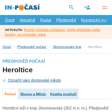
Přejít
na
hlavní
obsah
Úvod
Aktuálně
Radar
Předpověď
Numerický model
Kromě východu ochlazení, místy přeháňky nebo
AKTUALITA:
bouřky, na východě i silné
Úvod
Předpověď počasí
Jihomoravský kraj
Heroltice
PŘEDPOVĚĎ POČASÍ
Heroltice
Označit jako domovské město
Počasí
Slunce a Měsíc
Kvalita ovzduší
Heroltice leží v kraji Jihomoravský (302 m n. m.). Předpověď