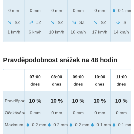
0 mm
0 mm
0 mm
0 mm
0 mm
0.1 mm
SZ
JZ
SZ
SZ
SZ
S
1 km/h
6 km/h
10 km/h
16 km/h
17 km/h
14 km/h
Pravděpodobnost srážek na 48 hodin
07:00
08:00
09:00
10:00
11:00
dnes
dnes
dnes
dnes
dnes
10 %
10 %
10 %
10 %
10 %
Pravděpod.
Očekáváno
0 mm
0 mm
0 mm
0 mm
0 mm
Maximum
0.2 mm
0.2 mm
0.2 mm
0.1 mm
0.1 mm