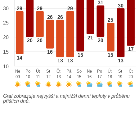
31
30
29
29
29
30
26
26
25
25
20
21
20
20
20
17
15
16
15
15
14
13
13
13
10
Ne
Po
Út
St
Čt
Pá
So
Ne
Po
Út
St
Čt
09
10
11
12
13
14
15
16
17
18
19
20
Graf zobrazuje nejvyšší a nejnižší denní teploty v průběhu
příštích dnů.