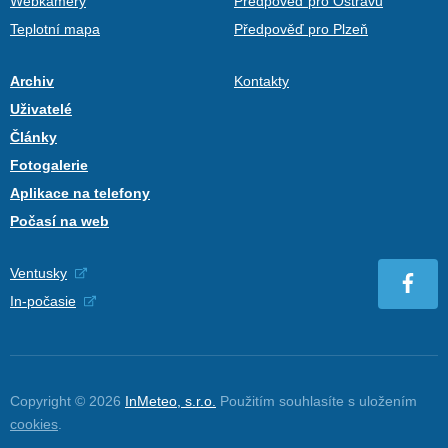
Webkamery
Předpověď pro Ostravu
Teplotní mapa
Předpověď pro Plzeň
Archiv
Kontakty
Uživatelé
Články
Fotogalerie
Aplikace na telefony
Počasí na web
Ventusky
In-počasie
Copyright © 2026
InMeteo, s.r.o.
Použitím souhlasíte s uložením
cookies
.