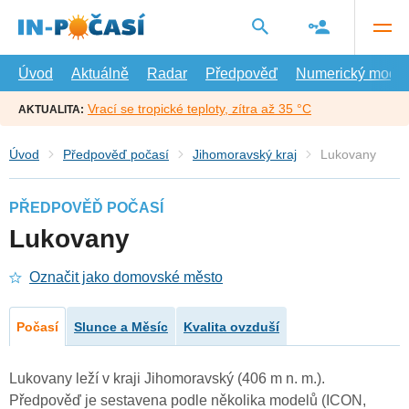
Přejít
na
hlavní
obsah
Úvod
Aktuálně
Radar
Předpověď
Numerický model
Vrací se tropické teploty, zítra až 35 °C
AKTUALITA:
Úvod
Předpověď počasí
Jihomoravský kraj
Lukovany
PŘEDPOVĚĎ POČASÍ
Lukovany
Označit jako domovské město
Počasí
Slunce a Měsíc
Kvalita ovzduší
Lukovany leží v kraji Jihomoravský (406 m n. m.).
Předpověď je sestavena podle několika modelů (ICON,