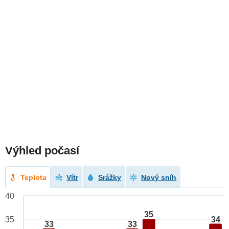
Výhled počasí
Teplota
Vítr
Srážky
Nový sníh
40
35
34
35
33
33