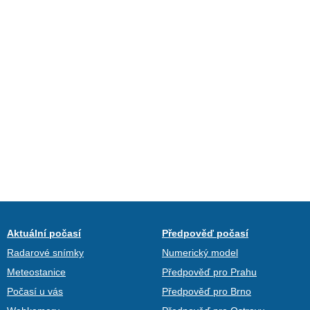
Aktuální počasí
Předpověď počasí
Radarové snímky
Numerický model
Meteostanice
Předpověď pro Prahu
Počasí u vás
Předpověď pro Brno